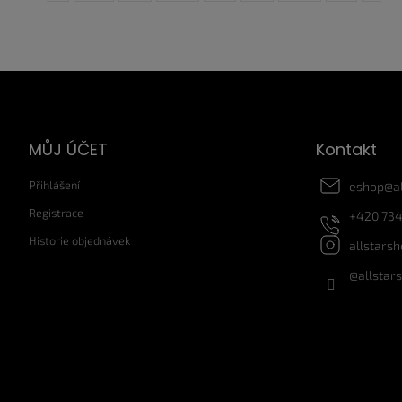
Z
á
p
a
MŮJ ÚČET
Kontakt
t
í
Přihlášení
eshop
@
a
Registrace
+420 734
Historie objednávek
allstars
@allstar