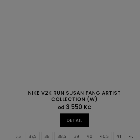
NIKE V2K RUN SUSAN FANG ARTIST
COLLECTION (W)
3 550 Kč
od
DETAIL
36
36,5
37,5
38
38,5
39
40
40,5
41
42