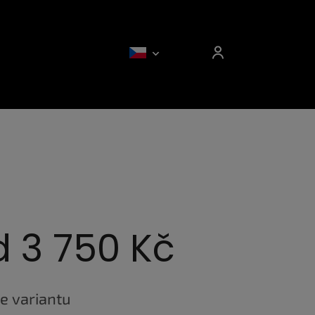
d
3 750 Kč
e variantu