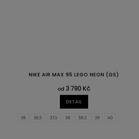
NIKE AIR MAX 95 LEGO NEON (GS)
3 790 Kč
od
DETAIL
36
36,5
37,5
38
38,5
39
40
35,5
36