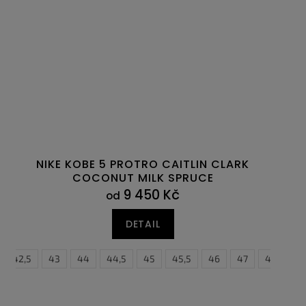
NIKE KOBE 5 PROTRO CAITLIN CLARK
COCONUT MILK SPRUCE
9 450 Kč
od
DETAIL
2,5
42,5
43
44
44,5
45
45,5
46
47
47,5
4