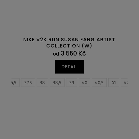
NIKE V2K RUN SUSAN FANG ARTIST
COLLECTION (W)
3 550 Kč
od
DETAIL
6
45
36,5
45,5
37,5
46
38
47
38,5
47,5
39
40
40,5
41
42