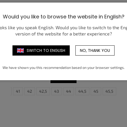
Would you like to browse the website in English?
ooks like you speak English. Would you like to switch to the En
version of the website for a better experience?
SWITCH TO ENGLISH
NO, THANK YOU
JORDAN 1 RETRO HIGH OG LOVE
LETTER
4 850 Kč
od
We have shown you this recommendation based on your browser settings.
DETAIL
40,5
41
42
42,5
43
44
36
44,5
37
45
37,5
45,5
38
46
3