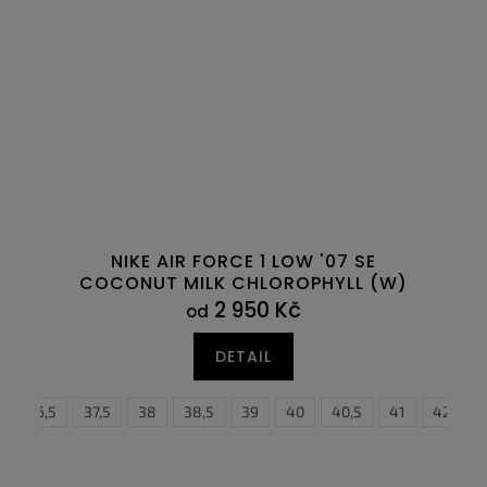
NIKE AIR FORCE 1 LOW '07 SE
COCONUT MILK CHLOROPHYLL (W)
2 950 Kč
od
DETAIL
36,5
37,5
38
38,5
38,5
39
39
40
40
40,5
40,5
41
41
42
42
4