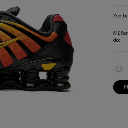
Zvolte
Můžem
do:
P