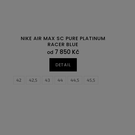
NIKE AIR MAX SC PURE PLATINUM
RACER BLUE
7 850 Kč
od
DETAIL
42
42,5
43
44
44,5
45,5