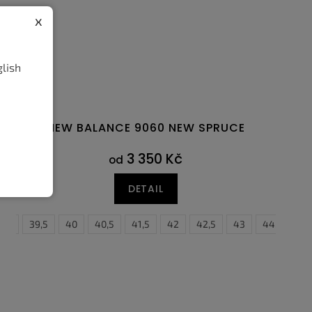
x
glish
NEW BALANCE 9060 NEW SPRUCE
3 350 Kč
od
DETAIL
8,5
47
39,5
47,5
40
40,5
41,5
42
42,5
43
44,5
4