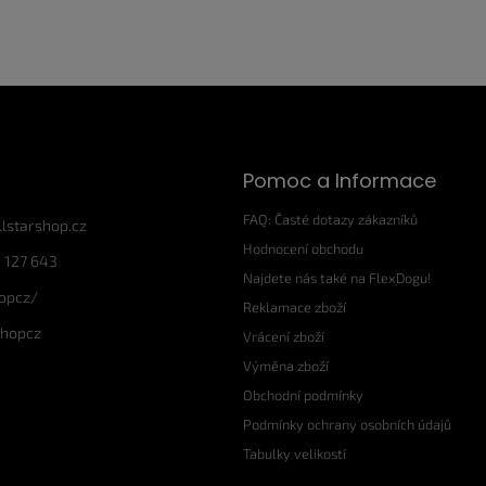
Pomoc a Informace
FAQ: Časté dotazy zákazníků
llstarshop.cz
Hodnocení obchodu
 127 643
Najdete nás také na FlexDogu!
hopcz/
Reklamace zboží
shopcz
Vrácení zboží
Výměna zboží
Obchodní podmínky
Podmínky ochrany osobních údajů
Tabulky velikostí