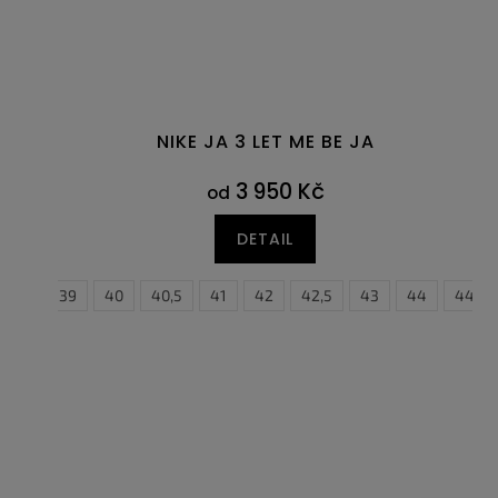
NIKE JA 3 LET ME BE JA
3 950 Kč
od
DETAIL
38,5
39
40
40,5
41
42
42,5
43
44
44,5
3