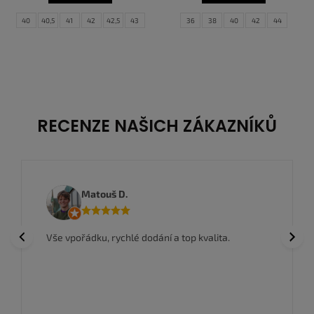
40
40,5
41
42
42,5
43
36
38
40
42
44
44
44,5
45
45,5
46
47
47,5
RECENZE NAŠICH ZÁKAZNÍKŮ
Matouš D.
Previous
Next
Vše vpořádku, rychlé dodání a top kvalita.