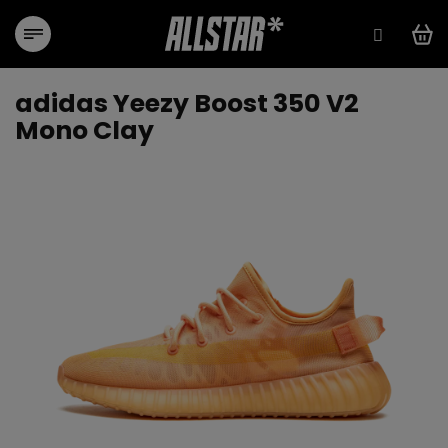
Přejít
na
obsah
adidas Yeezy Boost 350 V2
Mono Clay