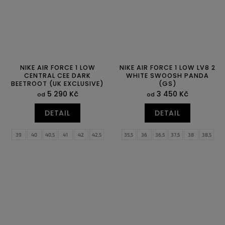
NIKE AIR FORCE 1 LOW
NIKE AIR FORCE 1 LOW LV8 2
CENTRAL CEE DARK
WHITE SWOOSH PANDA
BEETROOT (UK EXCLUSIVE)
(GS)
5 290 Kč
3 450 Kč
od
od
DETAIL
DETAIL
39
40
40,5
41
42
42,5
35,5
36
36,5
37,5
38
38,5
43
44
44,5
45
45,5
46
39
40
47
47,5