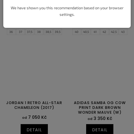
4 850 Kč
4 690 Kč
od
od
We have shown you this recommendation based on your browser
settings.
DETAIL
DETAIL
36
37
37,5
38
38,5
39,5
40
40,5
41
42
42,5
43
40
40,5
41,5
42
42,5
43
44
44,5
45
45,5
46
47
44
44,5
47,5
JORDAN 1 RETRO ALL-STAR
ADIDAS SAMBA OG COW
CHAMELEON (2017)
PRINT DARK BROWN
WONDER MAUVE (W)
7 050 Kč
od
3 350 Kč
od
DETAIL
DETAIL