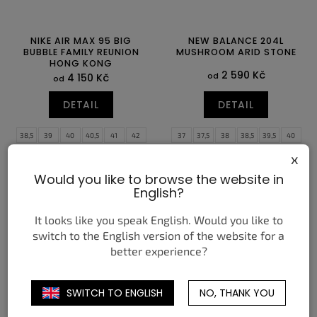
NIKE AIR MAX 95 BIG
NEW BALANCE 204L
BUBBLE FAMILY REUNION
MUSHROOM ARID STONE
HONG KONG
2 590 Kč
od
4 150 Kč
od
DETAIL
DETAIL
38,5
39
40
40,5
41
42
37
37,5
38
38,5
39,5
40
42,5
43
44
44,5
45
45,5
40,5
41,5
42
42,5
43
44
x
46
47
47,5
44,5
45
45,5
46,5
Would you like to browse the website in
English?
It looks like you speak English. Would you like to
switch to the English version of the website for a
better experience?
SWITCH TO ENGLISH
NO, THANK YOU
NEW BALANCE 9060 PINK
JORDAN 6 RETRO INFRARED
OVERDYE
SALESMAN