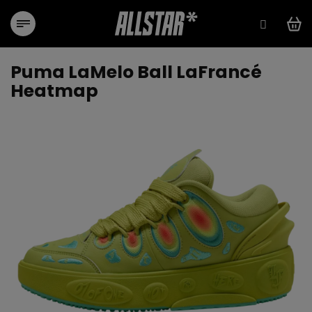
Přejít
na
obsah
Puma LaMelo Ball LaFrancé
Heatmap