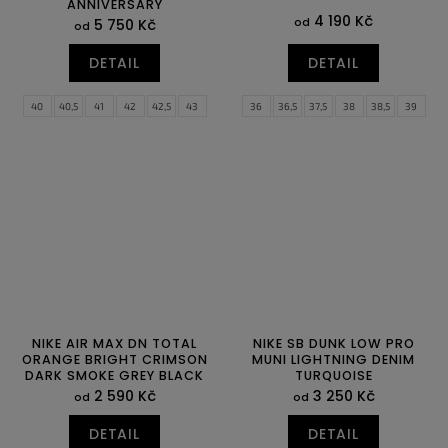
ANNIVERSARY
4 190 Kč
od
5 750 Kč
od
DETAIL
DETAIL
40
40,5
41
42
42,5
43
36
36,5
37,5
38
38,5
39
44
44,5
45
45,5
46
47
40
40,5
41
42
42,5
43
47,5
44
44,5
45
45,5
46
47
47,5
48,5
NIKE AIR MAX DN TOTAL
NIKE SB DUNK LOW PRO
ORANGE BRIGHT CRIMSON
MUNI LIGHTNING DENIM
DARK SMOKE GREY BLACK
TURQUOISE
2 590 Kč
3 250 Kč
od
od
DETAIL
DETAIL