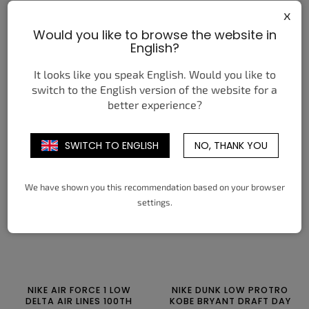
x
Would you like to browse the website in
JORDAN 1 RETRO LOW OG
NIKE AIR MAX SC PURE
English?
PHANTOM PINE GREEN
PLATINUM RACER BLUE
3 750 Kč
7 850 Kč
od
od
It looks like you speak English. Would you like to
switch to the English version of the website for a
DETAIL
DETAIL
better experience?
40
40,5
41
42
42,5
43
42
42,5
43
44
44,5
45,5
SWITCH TO ENGLISH
NO, THANK YOU
44
44,5
45
45,5
46
47
47,5
We have shown you this recommendation based on your browser
settings.
NIKE AIR FORCE 1 LOW
NIKE DUNK LOW PROTRO
DELTA AIR LINES 100TH
KOBE BRYANT DRAFT DAY