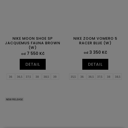
NIKE MOON SHOE SP
NIKE ZOOM VOMERO 5
JACQUEMUS FAUNA BROWN
RACER BLUE (W)
(W)
3 350 Kč
od
7 550 Kč
od
DETAIL
DETAIL
36
36,5
37,5
38
38,5
39
35,5
36
36,5
37,5
38
38,5
40
40,5
41
42
39
40
40,5
41
42
42,5
43
44
44,5
NEW RELEASE