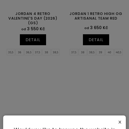
JORDAN 4 RETRO
JORDAN 1 RETRO HIGH OG
VALENTINE'S DAY (2026)
ARTISANAL TEAM RED
(GS)
3 650 Kč
od
3 550 Kč
od
DETAIL
DETAIL
35,5
36
36,5
37,5
38
38,5
37,5
38
38,5
39
40
40,5
39
40
41
42
42,5
43
44
44,5
45
45,5
46
47
47,5
x
NIKE DUNK LOW SIEMPRE
NIKE MIND 002 LIGHT
FAMILIA
SMOKE GREY