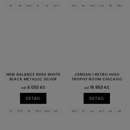
39
40
40,5
41
42
42,5
35,5
36
36,5
37,5
38
38,5
43
44
44,5
45
45,5
46
39
40
40,5
41
42
42,5
47
47,5
43
44
44,5
45
45,5
46
47
47,5
NEW BALANCE 9060 WHITE
JORDAN 1 RETRO HIGH
BLACK METALLIC SILVER
TROPHY ROOM CHICAGO
4 050 Kč
16 950 Kč
od
od
DETAIL
DETAIL
37
37,5
38
38,5
39,5
40
40,5
41
42
42,5
43
44
40,5
41,5
42
42,5
43
44
44,5
45
45,5
46
47
47,5
44,5
46,5