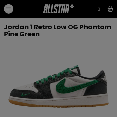
Přejít
na
obsah
Jordan 1 Retro Low OG Phantom
Pine Green