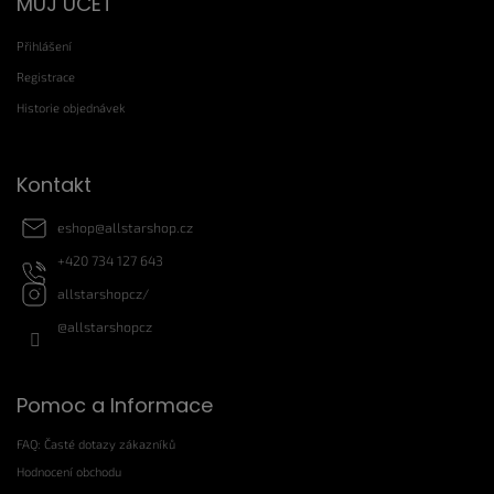
MŮJ ÚČET
á
p
Přihlášení
a
t
Registrace
í
Historie objednávek
Kontakt
eshop
@
allstarshop.cz
+420 734 127 643
allstarshopcz/
@allstarshopcz
Pomoc a Informace
FAQ: Časté dotazy zákazníků
Hodnocení obchodu