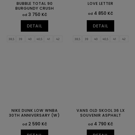
BUBBLE TOTAL 90
LOVE LETTER
BURGUNDY CRUSH
4 850 Kč
od
3 750 Kč
od
DETAIL
DETAIL
38,5
39
40
40,5
41
42
38,5
39
40
40,5
41
42
42,5
43
44
44,5
45
45,5
42,5
43
44
44,5
45
45,5
46
47
47,5
46
47
47,5
NIKE DUNK LOW WNBA
VANS OLD SKOOL 36 LX
30TH ANNIVERSARY (W)
SOUVENIR ASPHALT
2 590 Kč
4 790 Kč
od
od