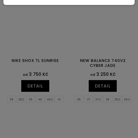
46
47
47,5
43
44
44,5
45
45,5
46
47
47,5
NIKE SHOX TL SUNRISE
NEW BALANCE 740V2
CYBER JADE
3 750 Kč
3 250 Kč
od
od
DETAIL
DETAIL
38
38,5
39
40
40,5
41
36
37
37,5
38
38,5
39,5
42
42,5
43
44
44,5
45
40
40,5
41,5
42
42,5
43
45,5
46
47
47,5
44
44,5
45
45,5
46,5
47,5