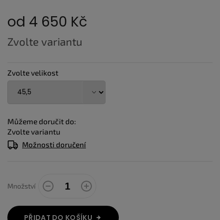
od
4 650 Kč
Měrná
Zvolte variantu
cena:
Zvolte velikost
Můžeme doručit do:
Zvolte variantu
Možnosti doručení
Množství
PŘIDAT DO KOŠÍKU