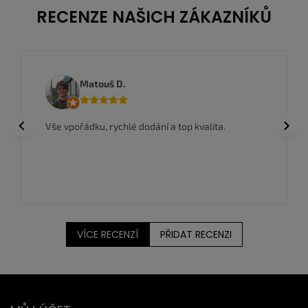
RECENZE NAŠICH ZÁKAZNÍKŮ
Matouš D.
Previous
Next
Vše vpořádku, rychlé dodání a top kvalita.
VÍCE RECENZÍ
PŘIDAT RECENZI
Z