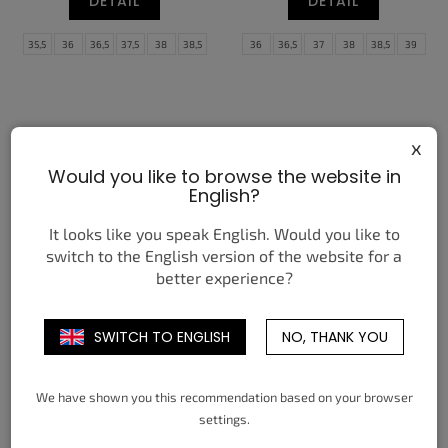
DETAIL
DETAIL
35,5
36
36,5
37,5
38
38,5
36
36,5
37
38
38,5
39
39
40
40,5
41
42
42,5
40
40,5
41
42
43
44
44,5
x
Would you like to browse the website in
English?
It looks like you speak English. Would you like to
switch to the English version of the website for a
better experience?
NIKE SHOX TL DEEP ROYAL
JORDAN 1 RETRO LOW OG
BLUE
SP TRAVIS SCOTT SHY PINK
3 650 Kč
10 050 Kč
od
od
SWITCH TO ENGLISH
NO, THANK YOU
DETAIL
DETAIL
We have shown you this recommendation based on your browser
38,5
39
40
40,5
41
42
35,5
36
36,5
37,5
38
38,5
settings.
42,5
43
44
44,5
45
45,5
39
40
40,5
41
42
42,5