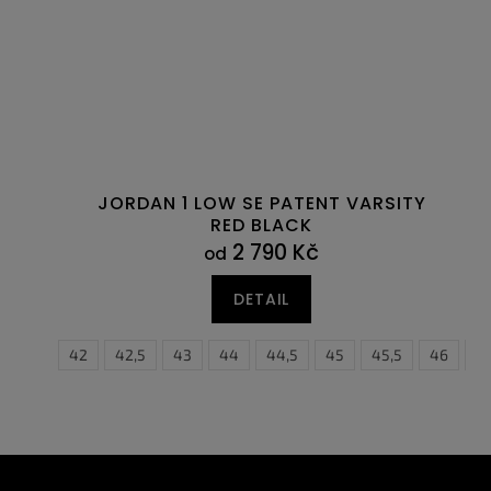
JORDAN 1 LOW SE PATENT VARSITY
RED BLACK
2 790 Kč
od
DETAIL
41
42
42,5
43
44
44,5
45
45,5
46
4
Z
á