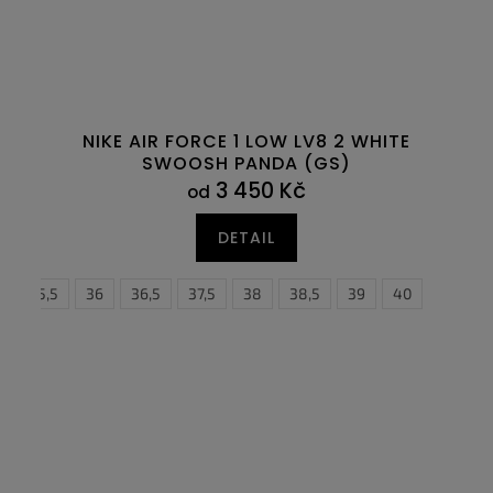
NIKE AIR FORCE 1 LOW LV8 2 WHITE
SWOOSH PANDA (GS)
3 450 Kč
od
DETAIL
6
35,5
47
47,5
36
36,5
37,5
38
38,5
38,5
39
39
40
40
4