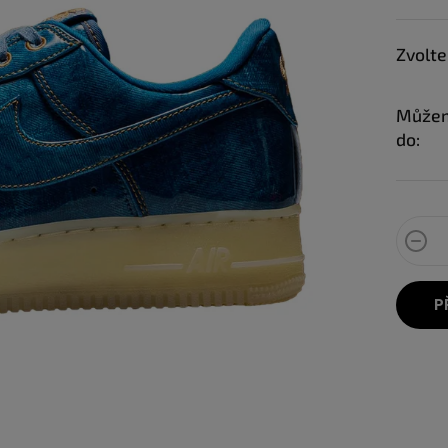
Zvolte
Můžem
do:
P