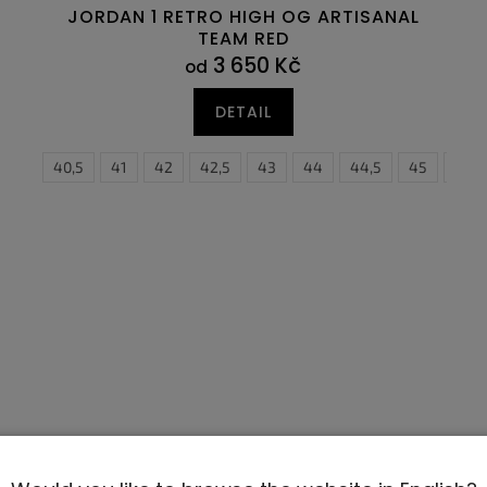
JORDAN 1 RETRO HIGH OG ARTISANAL
TEAM RED
3 650 Kč
od
DETAIL
,5
40
46
40,5
47
41
47,5
42
42,5
43
44
44,5
45
45,5