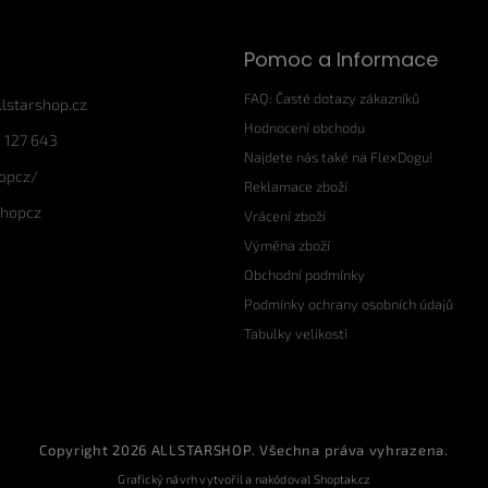
Pomoc a Informace
FAQ: Časté dotazy zákazníků
llstarshop.cz
Hodnocení obchodu
 127 643
Najdete nás také na FlexDogu!
hopcz/
Reklamace zboží
shopcz
Vrácení zboží
Výměna zboží
Obchodní podmínky
Podmínky ochrany osobních údajů
Tabulky velikostí
Copyright 2026
ALLSTARSHOP
. Všechna práva vyhrazena.
Grafický návrh vytvořil a nakódoval
Shoptak.cz