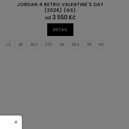
JORDAN 4 RETRO VALENTINE'S DAY
(2026) (GS)
3 550 Kč
od
DETAIL
35,5
46
36
47
36,5
47,5
37,5
38
38,5
39
40
x