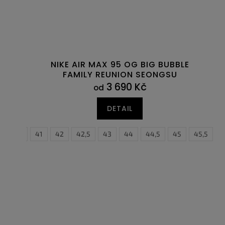
NIKE AIR MAX 95 OG BIG BUBBLE
FAMILY REUNION SEONGSU
3 690 Kč
od
DETAIL
40,5
41
42
42,5
43
44
44,5
45
45,5
4