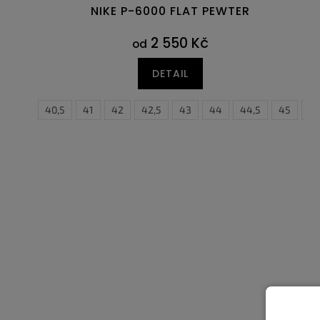
NIKE P-6000 FLAT PEWTER
2 550 Kč
od
DETAIL
40
40,5
41
42
42,5
43
37,5
44
38
44,5
38,5
45
39
45