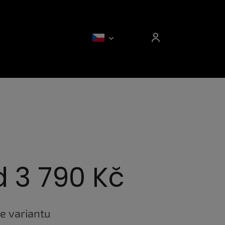
d
3 790 Kč
e variantu