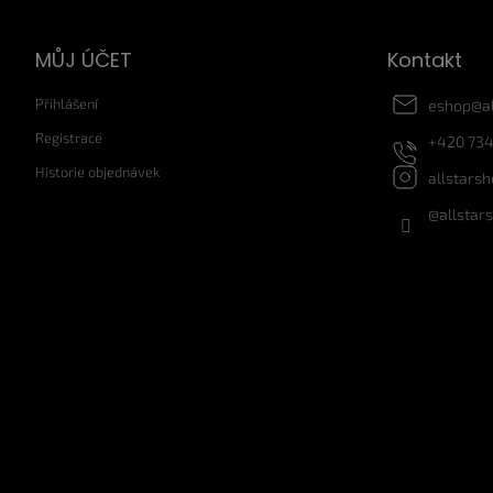
p
a
MŮJ ÚČET
Kontakt
t
í
Přihlášení
eshop
@
a
Registrace
+420 734
Historie objednávek
allstars
@allstar