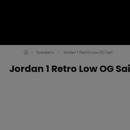
Přejít
na
obsah
SNEAKERS
ROPE LACES
ESSENTIALS
OBLEČENÍ
V
Sneakers
Jordan 1 Retro Low OG Sail
Jordan 1 Retro Low OG Sai