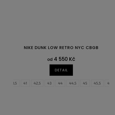
NIKE DUNK LOW RETRO NYC CBGB
4 550 Kč
od
DETAIL
40
40,5
41
42,5
43
44
44,5
45
45,5
46