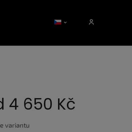
d
4 650 Kč
e variantu