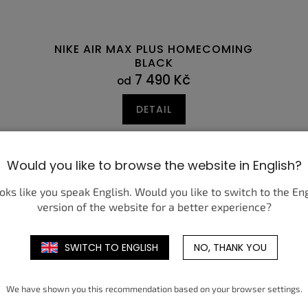
NIKE AIR MAX PLUS HOMECOMING
BLACK
7 490 Kč
od
DETAIL
3
40,5
44
41
44,5
42
42,5
43
44
44,5
45
38
45,5
39
46
3
Would you like to browse the website in English?
ooks like you speak English. Would you like to switch to the En
version of the website for a better experience?
SWITCH TO ENGLISH
NO, THANK YOU
We have shown you this recommendation based on your browser settings.