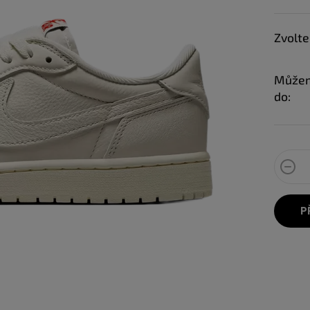
Zvolte
Můžem
do:
P