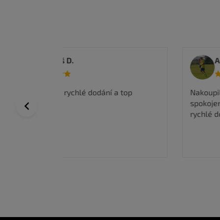
Anwar I.
 a top
Nakoupil jsem zde a jsem velmi
spokojen, kvalitní zboží a super ceny,
Previous
rychlé doručení.