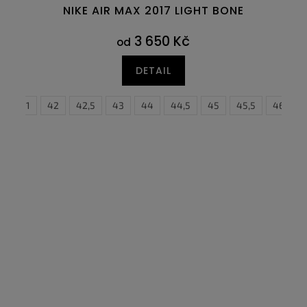
NIKE AIR MAX 2017 LIGHT BONE
3 650 Kč
od
DETAIL
5
46
41
47
42
47,5
42,5
43
44
44,5
45
45,5
46
4