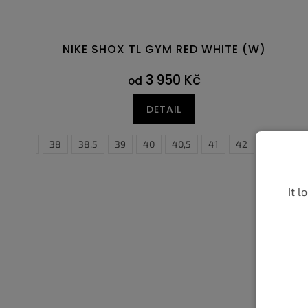
NIKE SHOX TL GYM RED WHITE (W)
3 950 Kč
od
DETAIL
37,5
38
38,5
39
40
40,5
41
38,5
42
39
42,5
40
4
It l