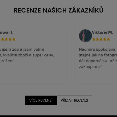
RECENZE NAŠICH ZÁKAZNÍKŮ
Viktorie M.
Nadmíru spokojena, rychlé odeslání, boty
R
stejné jak na fotografii takže můžu jen
n
dál doporučit a určitě si ještě nějaké boty
zakoupím ✅
VÍCE RECENZÍ
PŘIDAT RECENZI