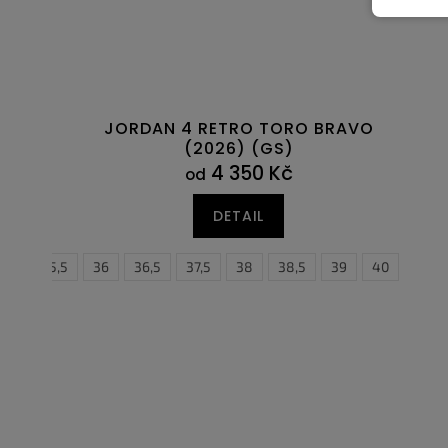
JORDAN 4 RETRO TORO BRAVO
(2026) (GS)
4 350 Kč
od
DETAIL
35,5
36
36,5
37,5
38,5
38
39
38,5
40
39
40,5
40
41
4