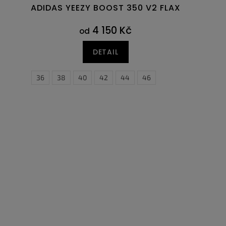
ADIDAS YEEZY BOOST 350 V2 FLAX
4 150 Kč
od
DETAIL
7,5
36
38
40
42
44
46