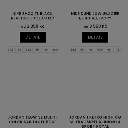
NIKE SHOX TL BLACK
NIKE DUNK LOW GLACIER
REALTREE EDGE CAMO
BLUE PALE IVORY
3 350 Kč
3 550 Kč
od
od
DETAIL
DETAIL
37,5
38
38,5
39
40
40,5
38,5
39
40
40,5
41
42
41
42
42,5
43
44
44,5
42,5
43
44
44,5
45
45,5
45
45,5
46
47
47,5
46
47
47,5
JORDAN 1 LOW SE MULTI-
JORDAN 1 RETRO HIGH OG
COLOR SAIL LIGHT BONE
SP FRAGMENT X UNION LA
SPORT ROYAL