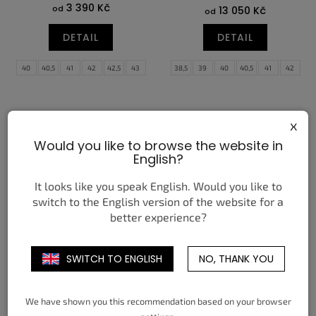
3 390 Kč
od
13 050 Kč
od
DETAIL
DETAIL
40
40,5
41
42
42,5
43
38,5
39
40
40,5
41
42
44
44,5
45
45,5
46
47
42,5
43
44
44,5
45
45,5
47,5
46
47
47,5
x
Would you like to browse the website in
English?
It looks like you speak English. Would you like to
switch to the English version of the website for a
better experience?
JORDAN 3 RETRO SP
NEW BALANCE 9060
SOLEFLY MIAMI
PHANTOM RICH OAK
SWITCH TO ENGLISH
NO, THANK YOU
7 950 Kč
7 490 Kč
od
od
DETAIL
DETAIL
We have shown you this recommendation based on your browser