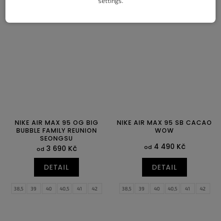
settings.
35,5
36
36,5
37,5
38
38,5
37,5
38
38,5
39,5
40,5
41,5
39
40
40,5
41
42
42,5
42,5
44
44,5
45
45,5
46,5
43
44
44,5
45
45,5
46
47
47,5
NIKE AIR MAX 95 OG BIG
NIKE AIR MAX 95 SB CACAO
BUBBLE FAMILY REUNION
WOW
SEONGSU
4 490 Kč
od
3 690 Kč
od
DETAIL
DETAIL
38,5
39
40
40,5
41
42
38,5
39
40
40,5
41
42
42,5
43
44
44,5
45
45,5
42,5
43
44
44,5
45
45,5
46
47
47,5
46
47
47,5