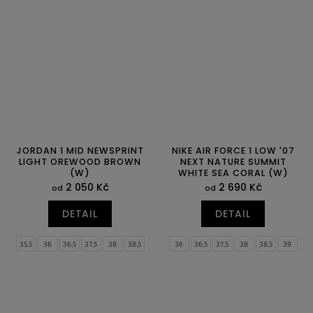
39
40
39
40
40,5
41
42
42,5
43
44
44,5
JORDAN 1 MID NEWSPRINT
NIKE AIR FORCE 1 LOW '07
LIGHT OREWOOD BROWN
NEXT NATURE SUMMIT
(W)
WHITE SEA CORAL (W)
2 050 Kč
2 690 Kč
od
od
DETAIL
DETAIL
35,5
36
36,5
37,5
38
38,5
36
36,5
37,5
38
38,5
39
39
40
40,5
41
42
42,5
40
40,5
43
44
44,5