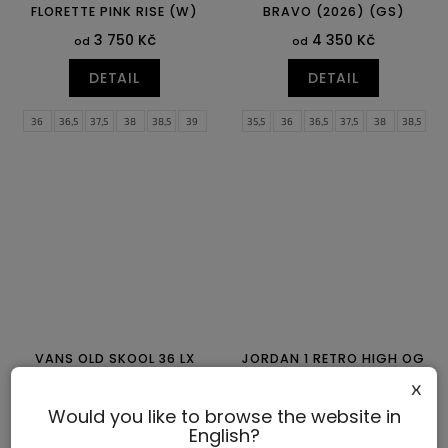
FLORETTE PINK RISE (W)
BRAVO (2026) (GS)
3 750 Kč
4 350 Kč
od
od
DETAIL
DETAIL
36
36,5
37,5
38
38,5
39
35,5
36
36,5
37,5
38
38,5
40
40,5
41
39
40
VANS OLD SKOOL 36 LX
JORDAN 1 RETRO HIGH OG
SOUVENIR ASPHALT
LOVE LETTER
x
4 790 Kč
4 850 Kč
od
od
Would you like to browse the website in
English?
DETAIL
DETAIL