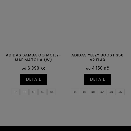
ADIDAS SAMBA OG MOLLY-
ADIDAS YEEZY BOOST 350
MAE MATCHA (W)
V2 FLAX
6 390 Kč
4 150 Kč
od
od
DETAIL
DETAIL
36
38
40
42
44
36
38
40
42
44
46