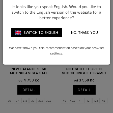
It looks like you speak English. Would you like to
36
36,5
37
38
38,5
39
38,5
39
40
40,5
41
42
switch to the English version of the website for a
40
40,5
41
42
42,5
43
44
44,5
45
45,5
better experience?
46
47
47,5
SWITCH TO ENGLISH
NO, THANK YOU
We have shown you this recommendation based on your browser
settings.
NEW BALANCE 9060
NIKE SHOX TL GREEN
MOONBEAM SEA SALT
SHOCK BRIGHT CERAMIC
4 750 Kč
3 550 Kč
od
od
DETAIL
DETAIL
36
37
37,5
38
38,5
39,5
40
40,5
41
42
42,5
43
40
40,5
41,5
42
42,5
43
44
44,5
45
45,5
46
47,5
44
44,5
45
46,5