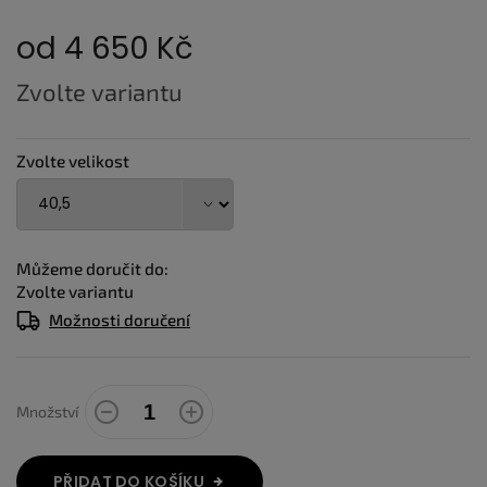
od
4 650 Kč
Měrná
Zvolte variantu
cena:
Zvolte velikost
Můžeme doručit do:
Zvolte variantu
Možnosti doručení
Množství
PŘIDAT DO KOŠÍKU