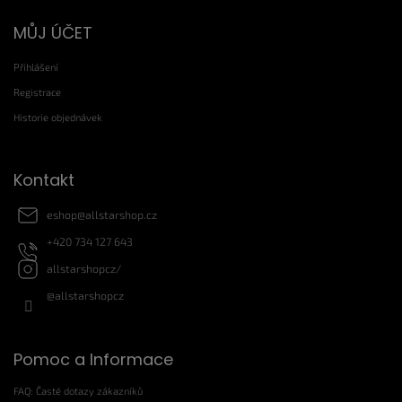
Z
MŮJ ÚČET
á
p
Přihlášení
a
t
Registrace
í
Historie objednávek
Kontakt
eshop
@
allstarshop.cz
+420 734 127 643
allstarshopcz/
@allstarshopcz
Pomoc a Informace
FAQ: Časté dotazy zákazníků