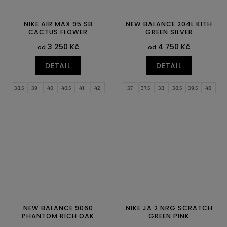
NIKE AIR MAX 95 SB
NEW BALANCE 204L KITH
CACTUS FLOWER
GREEN SILVER
3 250 Kč
4 750 Kč
od
od
DETAIL
DETAIL
38,5
39
40
40,5
41
42
37
37,5
38
38,5
39,5
40
42,5
43
44
44,5
45
45,5
40,5
41,5
42
42,5
43
44
46
47
47,5
44,5
45
45,5
46,5
NEW BALANCE 9060
NIKE JA 2 NRG SCRATCH
PHANTOM RICH OAK
GREEN PINK