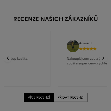
RECENZE NAŠICH ZÁKAZNÍKŮ
Anwar I.
Previous
Next
Nakoupil jsem zde a jsem velmi spokojen, kvalitní
zboží a super ceny, rychlé doručení.
VÍCE RECENZÍ
PŘIDAT RECENZI