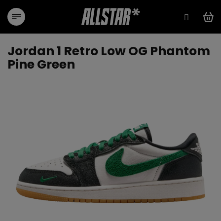
Přejít
na
obsah
Jordan 1 Retro Low OG Phantom
Pine Green