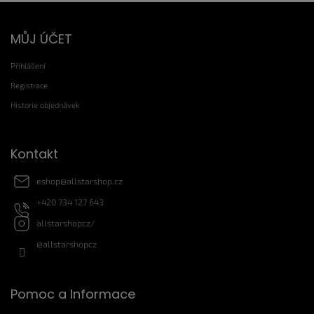
Z
MŮJ ÚČET
á
p
Přihlášení
a
t
Registrace
í
Historie objednávek
Kontakt
eshop
@
allstarshop.cz
+420 734 127 643
allstarshopcz/
@allstarshopcz
Pomoc a Informace