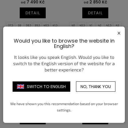
7 490 Kč
2 850 Kč
od
od
DETAIL
DETAIL
37,5
38
38,5
39,5
40,5
41,5
40
40,5
41
42
42,5
43
x
42,5
44
44,5
45
45,5
46,5
44
44,5
45
45,5
46
47
Would you like to browse the website in
47,5
English?
It looks like you speak English. Would you like to
switch to the English version of the website for a
better experience?
SWITCH TO ENGLISH
NO, THANK YOU
NIKE KOBE 6 PROTRO ASG
NIKE DUNK LOW CHENILLE
HOLLYWOOD 3D (2026)
SWOOSH SAIL GRAND
PURPLE
We have shown you this recommendation based on your browser
7 650 Kč
od
2 950 Kč
od
settings.
DETAIL
DETAIL