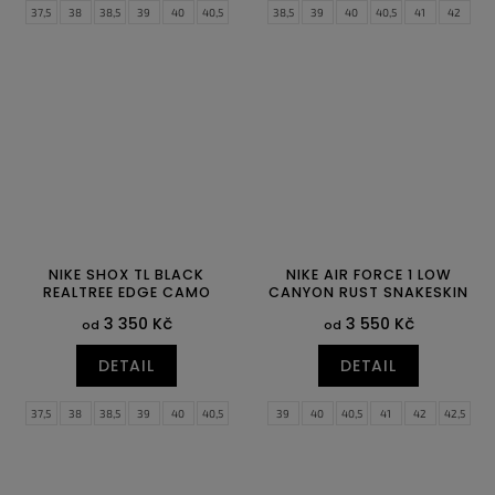
37,5
38
38,5
39
40
40,5
38,5
39
40
40,5
41
42
41
42
42,5
43
44
44,5
42,5
43
44
44,5
45
45,5
45
45,5
46
47
47,5
46
47
47,5
NIKE SHOX TL BLACK
NIKE AIR FORCE 1 LOW
REALTREE EDGE CAMO
CANYON RUST SNAKESKIN
3 350 Kč
3 550 Kč
od
od
DETAIL
DETAIL
37,5
38
38,5
39
40
40,5
39
40
40,5
41
42
42,5
41
42
42,5
43
44
44,5
43
44
44,5
45
45,5
46
45
45,5
46
47
47,5
47
47,5