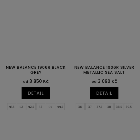
40
40,5
41,5
42
42,5
43
46
46,5
48
44
44,5
45
45,5
46,5
47,5
NEW BALANCE 1906R BLACK
NEW BALANCE 1906R SILVER
GREY
METALLIC SEA SALT
3 850 Kč
3 090 Kč
od
od
DETAIL
DETAIL
41,5
42
42,5
43
44
44,5
36
37
37,5
38
38,5
39,5
45
45,5
46,5
47,5
40
40,5
41,5
42
42,5
43
44
44,5
45
45,5
46,5
47,5