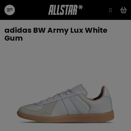
Přejít
na
obsah
adidas BW Army Lux White
Gum