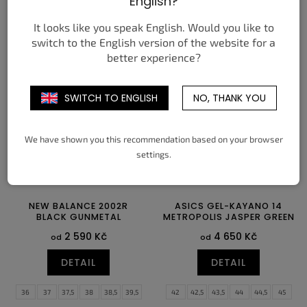
English?
DETAIL
DETAIL
It looks like you speak English. Would you like to
switch to the English version of the website for a
38
40
42
44
46
36
37
37,5
38
38,5
39,5
better experience?
40
40,5
41,5
42
SWITCH TO ENGLISH
NO, THANK YOU
We have shown you this recommendation based on your browser
settings.
NEW BALANCE 2002R
ASICS GEL-KAYANO 14
BLACK GUNMETAL
METROPOLIS JASPER GREEN
2 590 Kč
4 650 Kč
od
od
DETAIL
DETAIL
36
37
37,5
38
38,5
39,5
42
42,5
43,5
44
44,5
45