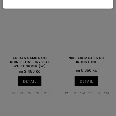
42,5
43
44
44,5
39
40
40,5
41
42
42,5
43
44
44,5
ADIDAS SAMBA OG
NIKE AIR MAX 95 NH
RHINESTONE CRYSTAL
IRONSTONE
WHITE SILVER (W)
5 050 Kč
od
3 450 Kč
od
DETAIL
DETAIL
36
38
40
42
44
39
40
40,5
41
42
42,5
43
44
44,5
45
45,5
46
47
47,5