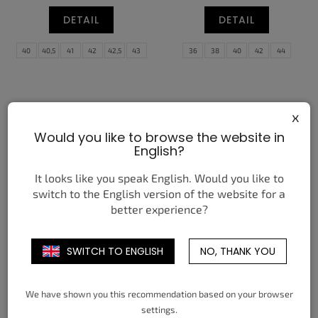
DETAIL
DETAIL
40
40,5
41
42
42,5
43
36
38
40
42
44
44
44,5
45
46
47
47,5
x
Would you like to browse the website in
English?
It looks like you speak English. Would you like to
switch to the English version of the website for a
better experience?
NIKE P-6000 BLACK BLACK
NIKE SHOX TL PINK FOAM
WHITE
HABANERO RED (W)
2 390 Kč
4 650 Kč
SWITCH TO ENGLISH
NO, THANK YOU
od
od
DETAIL
DETAIL
We have shown you this recommendation based on your browser
38,5
39
40
40,5
41
42
35,5
36
36,5
37,5
38
38,5
settings.