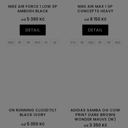
NIKE AIR FORCE 1 LOW SP
NIKE AIR MAX 1 SP
AMBUSH BLACK
CONCEPTS HEAVY
5 390 Kč
8 150 Kč
od
od
DETAIL
DETAIL
38,5
39
40
40,5
41
42
37,5
38
38,5
39
40
40,5
42,5
43
44
44,5
45
45,5
41
42
42,5
43
44
44,5
46
47
47,5
45
45,5
46
47,5
ON RUNNING CLOUDTILT
ADIDAS SAMBA OG COW
BLACK IVORY
PRINT DARK BROWN
WONDER MAUVE (W)
5 050 Kč
od
3 350 Kč
od