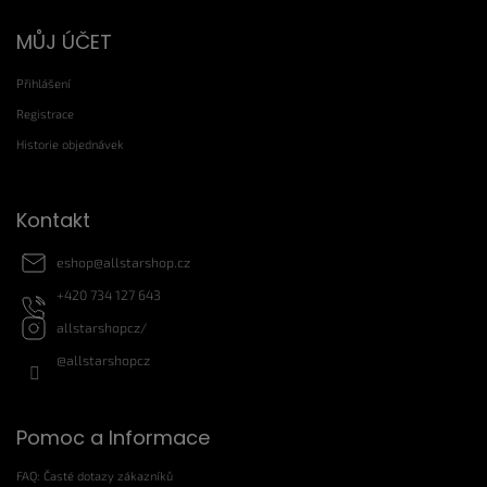
Z
MŮJ ÚČET
á
p
Přihlášení
a
t
Registrace
í
Historie objednávek
Kontakt
eshop
@
allstarshop.cz
+420 734 127 643
allstarshopcz/
@allstarshopcz
Pomoc a Informace
FAQ: Časté dotazy zákazníků