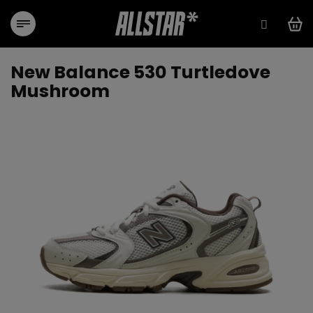
Přejít
na
obsah
New Balance 530 Turtledove
Mushroom