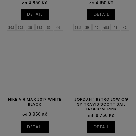
4 850 Kč
4 150 Kč
od
od
DETAIL
DETAIL
36,5
37,5
38
38,5
39
40
38,5
39
40
40,5
41
42
42,5
43
44
44,5
45
45,5
46
47
47,5
NIKE AIR MAX 2017 WHITE
JORDAN 1 RETRO LOW OG
BLACK
SP TRAVIS SCOTT SAIL
TROPICAL PINK
3 950 Kč
od
10 750 Kč
od
DETAIL
DETAIL