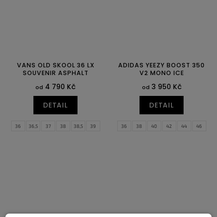
VANS OLD SKOOL 36 LX
ADIDAS YEEZY BOOST 350
SOUVENIR ASPHALT
V2 MONO ICE
4 790 Kč
3 950 Kč
od
od
DETAIL
DETAIL
36
36,5
37
38
38,5
39
36
38
40
42
44
46
40
40,5
41
42
48