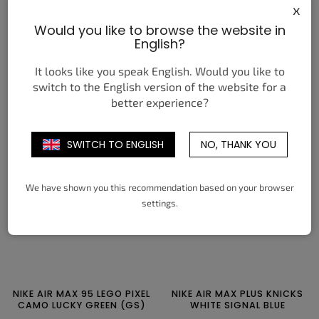
x
Would you like to browse the website in
NIKE DUNK LOW PROTRO
NIKE SB DUNK LOW PRO
English?
KOBE BRYANT DRAFT DAY
GREEN NOISE WATERMELON
4 190 Kč
3 250 Kč
od
od
It looks like you speak English. Would you like to
switch to the English version of the website for a
DETAIL
DETAIL
better experience?
36
36,5
37,5
38
38,5
39
38,5
39
40
40,5
41
42
SWITCH TO ENGLISH
NO, THANK YOU
40
40,5
41
42
42,5
43
42,5
43
44
44,5
45
45,5
44
44,5
45
45,5
46
47
46
47,5
48,5
47,5
48,5
We have shown you this recommendation based on your browser
settings.
NIKE AIR MAX 95 LEGO PIXEL
NIKE AIR MAX PLUS KNICKS
CAMO LUCKY GREEN (GS)
WHITE SIGNAL BLUE