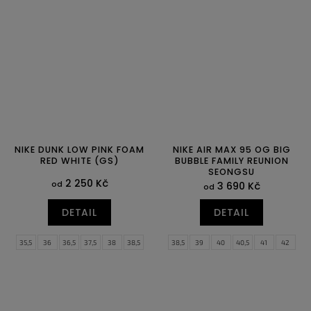
39
40
40,5
41
42
42,5
41
42
42,5
43
44
44,5
43
44
44,5
45
45,5
46
47
47,5
NIKE DUNK LOW PINK FOAM
NIKE AIR MAX 95 OG BIG
RED WHITE (GS)
BUBBLE FAMILY REUNION
SEONGSU
2 250 Kč
od
3 690 Kč
od
DETAIL
DETAIL
35,5
36
36,5
37,5
38
38,5
38,5
39
40
40,5
41
42
39
40
42,5
43
44
44,5
45
45,5
46
47
47,5