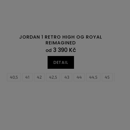
JORDAN 1 RETRO HIGH OG ROYAL
REIMAGINED
3 390 Kč
od
DETAIL
40
45
40,5
45,5
41
46
42
47
42,5
47,5
43
44
44,5
45
45,5