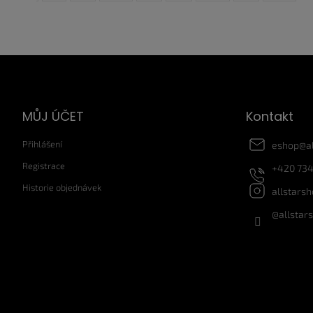
Z
á
p
a
MŮJ ÚČET
Kontakt
t
í
Přihlášení
eshop
@
a
Registrace
+420 734
Historie objednávek
allstars
@allstar