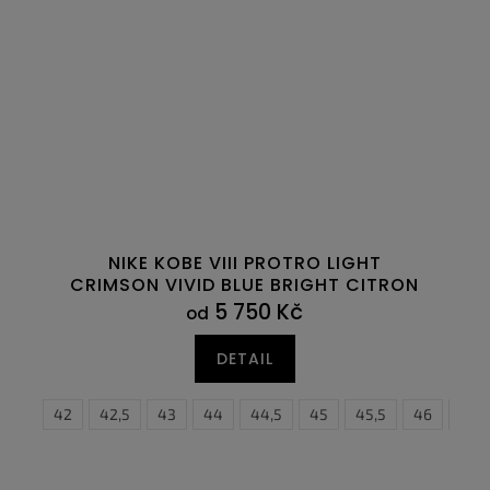
NIKE KOBE VIII PROTRO LIGHT
CRIMSON VIVID BLUE BRIGHT CITRON
5 750 Kč
od
DETAIL
5
41
45,5
42
46
42,5
47
43
47,5
44
44,5
37,5
45
38
45,5
38,5
46
39
47