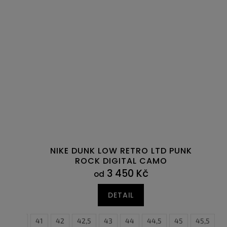
NIKE DUNK LOW RETRO LTD PUNK
ROCK DIGITAL CAMO
3 450 Kč
od
DETAIL
40,5
41
42
42,5
43
44
44,5
45
45,5
4