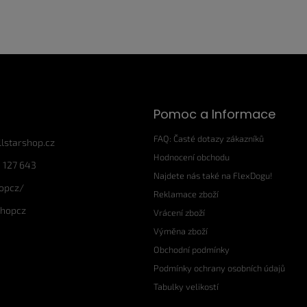
Pomoc a Informace
FAQ: Časté dotazy zákazníků
llstarshop.cz
Hodnocení obchodu
 127 643
Najdete nás také na FlexDogu!
hopcz/
Reklamace zboží
shopcz
Vrácení zboží
Výměna zboží
Obchodní podmínky
Podmínky ochrany osobních údajů
Tabulky velikostí