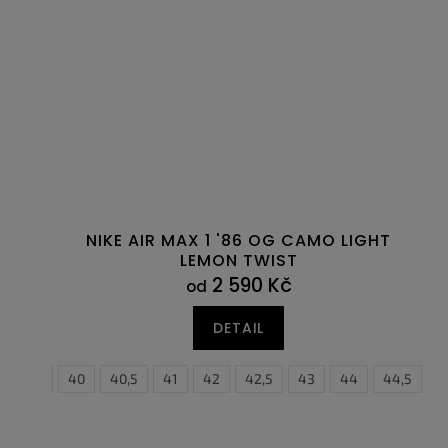
NIKE AIR MAX 1 '86 OG CAMO LIGHT
LEMON TWIST
2 590 Kč
od
DETAIL
5
39
40
40,5
41
42
42,5
43
44
40
44,5
40,5
4