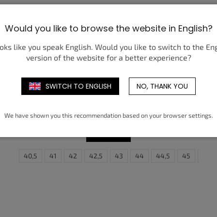
Would you like to browse the website in English?
ooks like you speak English. Would you like to switch to the En
version of the website for a better experience?
SWITCH TO ENGLISH
NO, THANK YOU
NIKE AIR FORCE 1 LOW SP AMBUSH
PHANTOM
7 350 Kč
od
We have shown you this recommendation based on your browser settings.
DETAIL
,5
40
40,5
41
42
42,5
43
37,5
44
38
44,5
38,5
45
39
45,5