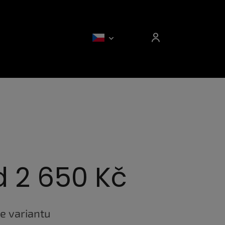
d
2 650 Kč
e variantu