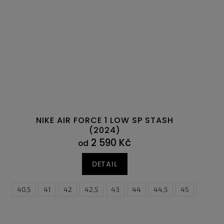
NIKE AIR FORCE 1 LOW SP STASH
(2024)
2 590 Kč
od
DETAIL
40
47,5
40,5
41
42
42,5
43
44
44,5
45
45,5