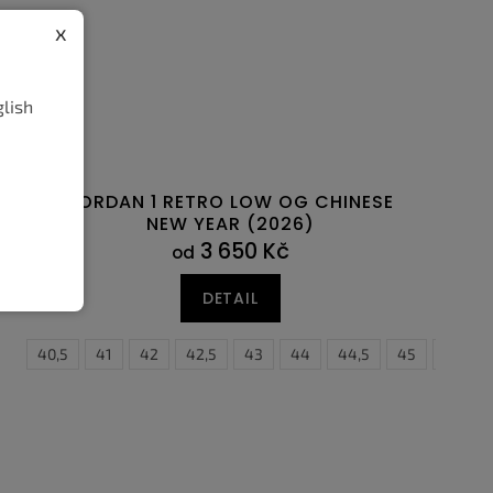
x
glish
JORDAN 1 RETRO LOW OG CHINESE
NEW YEAR (2026)
3 650 Kč
od
DETAIL
40
46
40,5
47
41
47,5
42
42,5
43
44
44,5
45
45,5