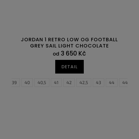
JORDAN 1 RETRO LOW OG FOOTBALL
GREY SAIL LIGHT CHOCOLATE
3 650 Kč
od
DETAIL
,5
47,5
39
40
40,5
41
42
37,5
42,5
38
43
38,5
44
44,5
39