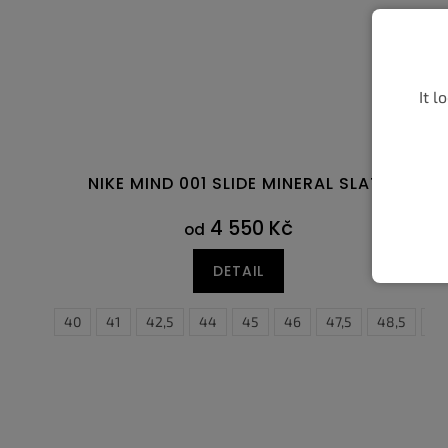
It l
NIKE MIND 001 SLIDE MINERAL SLATE
4 550 Kč
od
DETAIL
38,5
40
41
42,5
44
45
37,5
46
38
47,5
38,5
48,5
39
49