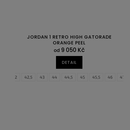
JORDAN 1 RETRO HIGH GATORADE
ORANGE PEEL
9 050 Kč
od
DETAIL
41
42
42,5
43
44
35,5
44,5
36
45
36,5
45,5
37,5
46
38
47
38