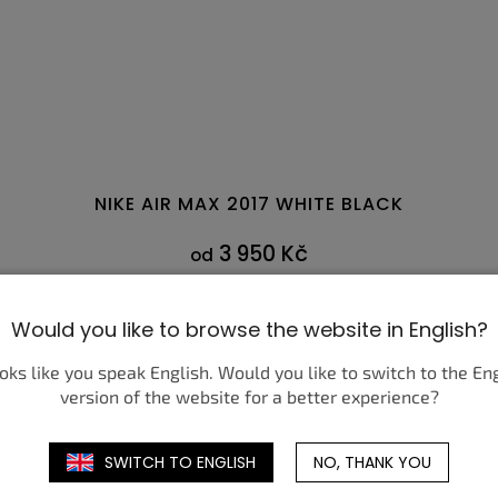
NIKE AIR MAX 2017 WHITE BLACK
3 950 Kč
od
DETAIL
Would you like to browse the website in English?
9
47,5
40
40,5
41
42
42,5
43
44
38,5
44,5
39
40
45
4
4
ooks like you speak English. Would you like to switch to the En
version of the website for a better experience?
SWITCH TO ENGLISH
NO, THANK YOU