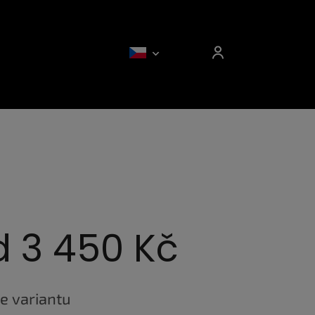
d
3 450 Kč
e variantu