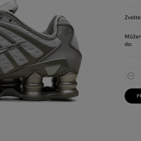
Zvolte
Můžem
do:
P