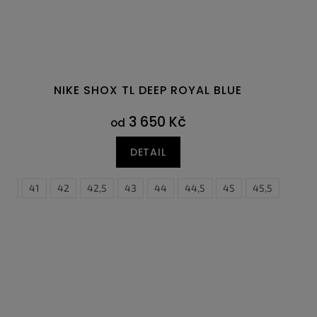
NIKE SHOX TL DEEP ROYAL BLUE
3 650 Kč
od
DETAIL
0,5
41
42
42,5
43
44
44,5
45
45,5
46