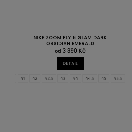
NIKE ZOOM FLY 6 GLAM DARK
OBSIDIAN EMERALD
3 390 Kč
od
DETAIL
40,5
41
42
42,5
43
44
44,5
45
45,5
3
4