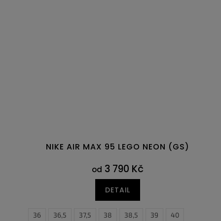
NIKE AIR MAX 95 LEGO NEON (GS)
3 790 Kč
od
DETAIL
36
36,5
37,5
38
38,5
39
40