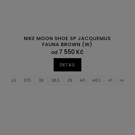
NIKE MOON SHOE SP JACQUEMUS
FAUNA BROWN (W)
7 550 Kč
od
DETAIL
6
6
36,5
47
47,5
37,5
38
38,5
39
40
38,5
40,5
39
41
40
42
4