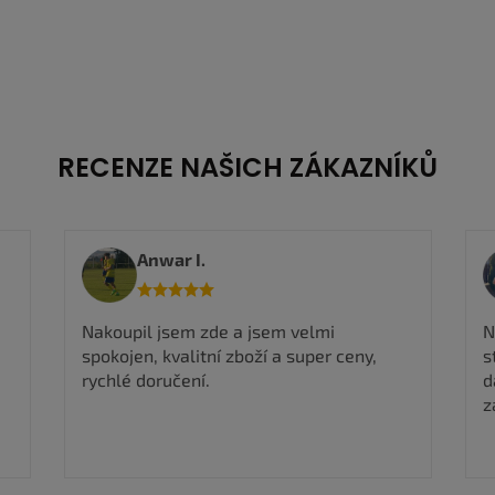
RECENZE NAŠICH ZÁKAZNÍKŮ
Viktorie M.
Nadmíru spokojena, rychlé odeslání, boty
stejné jak na fotografii takže můžu jen
dál doporučit a určitě si ještě nějaké boty
zakoupím ✅