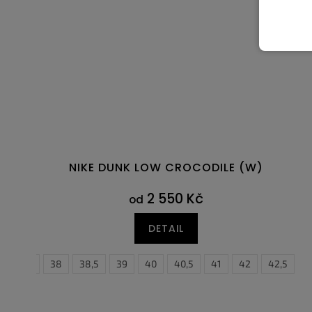
NIKE DUNK LOW CROCODILE (W)
2 550 Kč
od
DETAIL
37,5
38
38,5
39
40
40,5
41
38,5
42
39
42,5
40
4