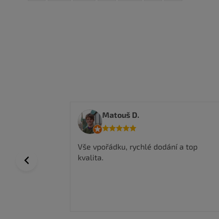
Anwar I.
í a top
Nakoupil jsem zde a jsem velmi
spokojen, kvalitní zboží a super ceny,
Previous
rychlé doručení.