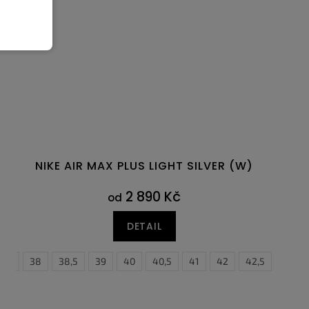
NIKE AIR MAX PLUS LIGHT SILVER (W)
2 890 Kč
od
DETAIL
7,5
47
38
47,5
38,5
39
40
40,5
41
42
42,5
43