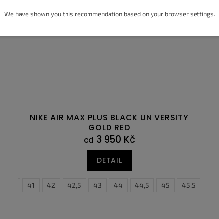
We have shown you this recommendation based on your browser settings.
NIKE AIR MAX PLUS BLACK UNIVERSITY
GOLD RED
3 950 Kč
od
DETAIL
3
40,5
44
41
44,5
42
42,5
43
44
44,5
35,5
45
36
45,5
36,5
46
3