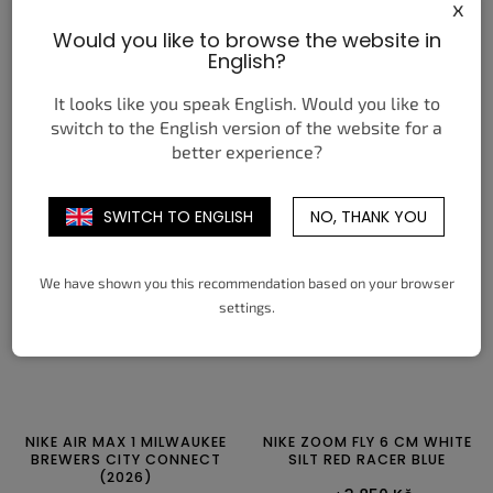
x
JORDAN 1 RETRO HIGH OG
JORDAN 4 RETRO TORO
Would you like to browse the website in
SP UNION LA BEPHIES
BRAVO (2026) (GS)
English?
BEAUTY SUPPLY SUMMER OF
4 350 Kč
‘96
od
3 450 Kč
od
It looks like you speak English. Would you like to
switch to the English version of the website for a
DETAIL
DETAIL
better experience?
35,5
36
36,5
37,5
38
38,5
35,5
36
36,5
37,5
38
38,5
39
40
40,5
41
42
42,5
39
40
SWITCH TO ENGLISH
NO, THANK YOU
43
44
44,5
45
45,5
46
47
47,5
We have shown you this recommendation based on your browser
settings.
NIKE AIR MAX 1 MILWAUKEE
NIKE ZOOM FLY 6 CM WHITE
BREWERS CITY CONNECT
SILT RED RACER BLUE
(2026)