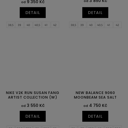
3 850 Kč
od
9 350 Kč
od
DETAIL
DETAIL
38,5
39
40
40,5
41
42
38,5
39
40
40,5
41
42
42,5
43
44
44,5
45
45,5
42,5
43
44
44,5
45
45,5
46
47
47,5
46
47
47,5
NIKE V2K RUN SUSAN FANG
NEW BALANCE 9060
ARTIST COLLECTION (W)
MOONBEAM SEA SALT
3 550 Kč
4 750 Kč
od
od
DETAIL
DETAIL