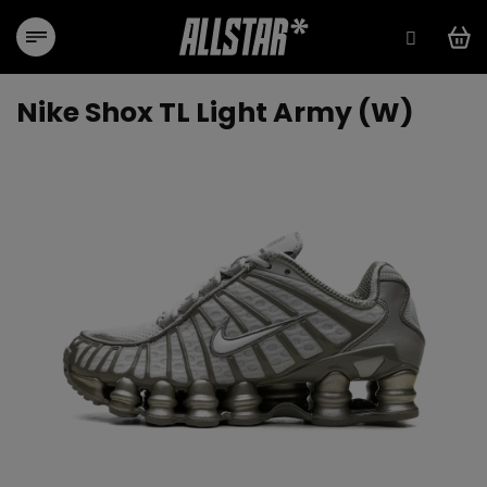
Přejít
na
obsah
Nike Shox TL Light Army (W)