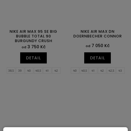
NIKE AIR MAX 95 SE BIG
NIKE AIR MAX DN
BUBBLE TOTAL 90
DOERNBECHER CONNOR
BURGUNDY CRUSH
7 050 Kč
od
3 750 Kč
od
DETAIL
DETAIL
38,5
39
40
40,5
41
42
40
40,5
41
42
42,5
43
42,5
43
44
44,5
45
45,5
44
44,5
45
45,5
46
47,5
46
47
47,5