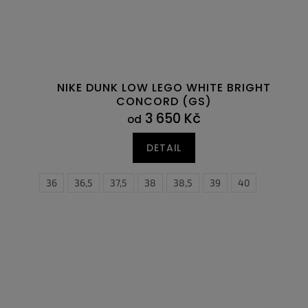
NIKE DUNK LOW LEGO WHITE BRIGHT
CONCORD (GS)
3 650 Kč
od
DETAIL
36
36,5
37,5
38
38,5
39
40
40
40,5