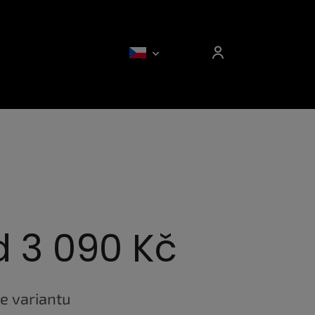
d
3 090 Kč
e variantu