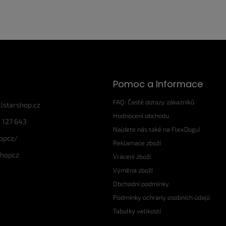
Pomoc a Informace
FAQ: Časté dotazy zákazníků
llstarshop.cz
Hodnocení obchodu
 127 643
Najdete nás také na FlexDogu!
hopcz/
Reklamace zboží
shopcz
Vrácení zboží
Výměna zboží
Obchodní podmínky
Podmínky ochrany osobních údajů
Tabulky velikostí