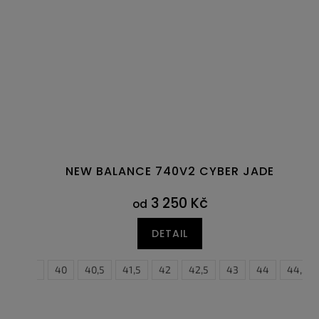
NEW BALANCE 740V2 CYBER JADE
3 250 Kč
od
DETAIL
39,5
40
40,5
41,5
42
42,5
43
44
44,5