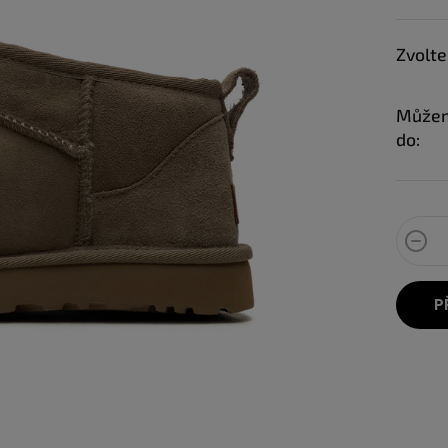
Zvolte
Můžem
do:
P