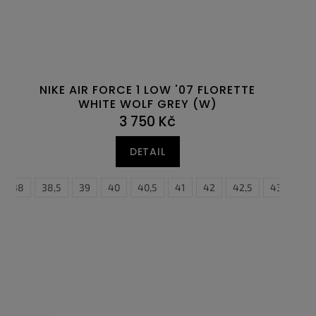
NIKE AIR FORCE 1 LOW '07 FLORETTE
WHITE WOLF GREY (W)
3 750 Kč
DETAIL
47,5
38
38,5
39
40
40,5
41
42
42,5
43
44