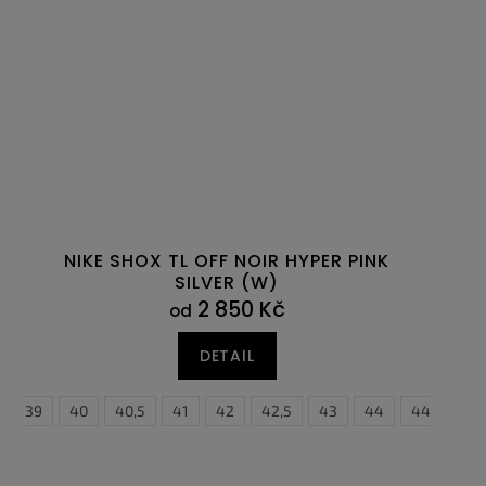
NIKE SHOX TL OFF NOIR HYPER PINK
SILVER (W)
2 850 Kč
od
DETAIL
39
40
40,5
41
42
42,5
43
44
44,5
4