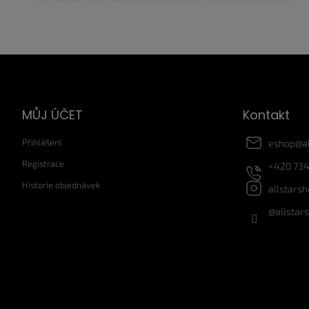
Z
á
p
a
MŮJ ÚČET
Kontakt
t
í
Přihlášení
eshop
@
a
Registrace
+420 734
Historie objednávek
allstars
@allstar