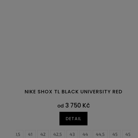
NIKE SHOX TL BLACK UNIVERSITY RED
3 750 Kč
od
DETAIL
40
40,5
41
42
42,5
43
44
44,5
45
45,5