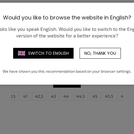
Would you like to browse the website in English?
ooks like you speak English. Would you like to switch to the En
version of the website for a better experience?
SWITCH TO ENGLISH
NO, THANK YOU
NIKE DUNK LOW RETRO NYC CBGB
4 550 Kč
od
We have shown you this recommendation based on your browser settings.
DETAIL
48,5
40,5
41
42,5
43
44
44,5
45
38,5
45,5
39
46