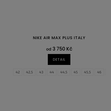
NIKE AIR MAX PLUS ITALY
3 750 Kč
od
DETAIL
41
42
42,5
43
44
44,5
36
45
37
45,5
37,5
46
38
4