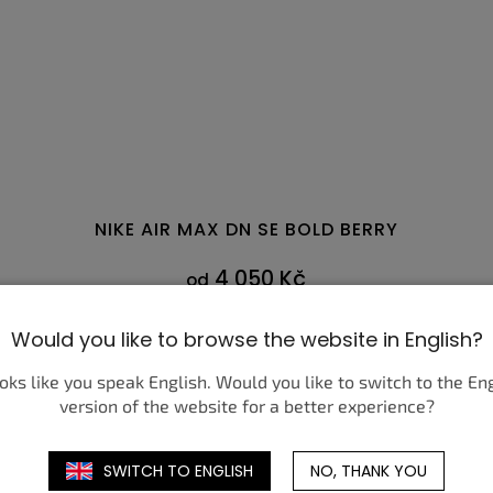
NIKE AIR MAX DN SE BOLD BERRY
4 050 Kč
od
DETAIL
Would you like to browse the website in English?
ooks like you speak English. Would you like to switch to the En
3
42,5
44
44,5
43
44
44,5
45
45,5
46
47
41
47,5
42
version of the website for a better experience?
SWITCH TO ENGLISH
NO, THANK YOU