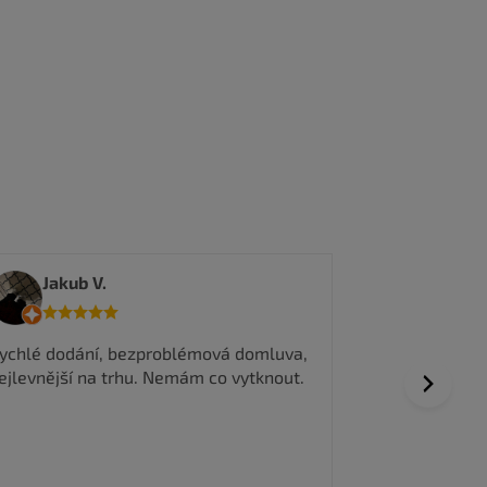
tedma
Jakub V.
Všechno prob
ychlé dodání, bezproblémová domluva,
vyřízení obje
ejlevnější na trhu. Nemám co vytknout.
Next
Dobrá komuni