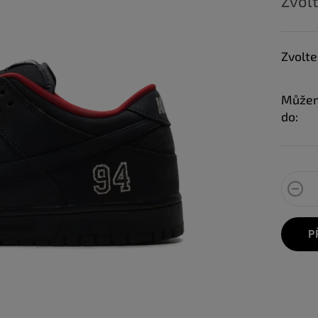
Zvolt
Zvolte
Můžem
do:
P