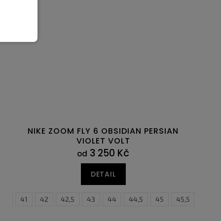
NIKE ZOOM FLY 6 OBSIDIAN PERSIAN
VIOLET VOLT
3 250 Kč
od
DETAIL
0,5
46
41
42
42,5
43
44
44,5
45
45,5
46