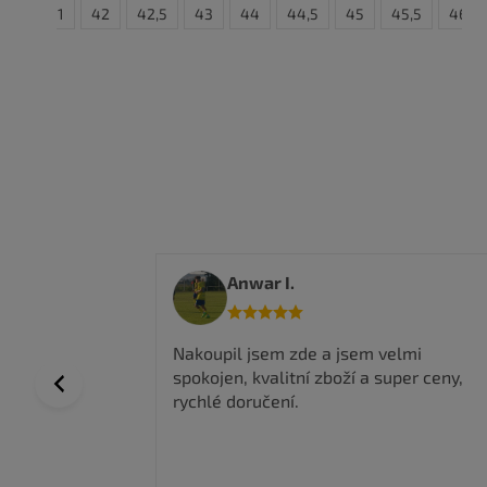
0,5
41
42
42,5
43
44
44,5
45
45,5
46
Anwar I.
 a top
Nakoupil jsem zde a jsem velmi
spokojen, kvalitní zboží a super ceny,
Previous
rychlé doručení.