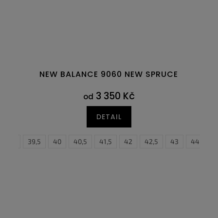
NEW BALANCE 9060 NEW SPRUCE
3 350 Kč
od
DETAIL
7
38,5
47,5
39,5
40
40,5
41,5
42
42,5
38,5
43
39
44,5
40
4