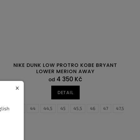
NIKE DUNK LOW PROTRO KOBE BRYANT
LOWER MERION AWAY
4 350 Kč
od
x
DETAIL
glish
42,5
43
44
44,5
45
45,5
46
47
47,5
48,