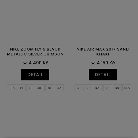
NIKE ZOOM FLY 6 BLACK
NIKE AIR MAX 2017 SAND
METALLIC SILVER CRIMSON
KHAKI
4 490 Kč
4 150 Kč
od
od
DETAIL
DETAIL
38,5
39
40
40,5
41
42
41
42
42,5
43
44
44,5
42,5
43
44
44,5
45
45,5
45
45,5
46
46
47
47,5