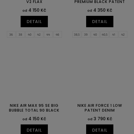
V2 FLAX
PREMIUM BLACK PATENT
4 150 Kč
4 350 Kč
od
od
DETAIL
DETAIL
36
38
40
42
44
46
38,5
39
40
40,5
41
42
42,5
43
44
44,5
45
45,5
46
47
47,5
NIKE AIR MAX 95 SE BIG
NIKE AIR FORCE 1 LOW
BUBBLE TOTAL 90 BLACK
PATENT DENIM
4 150 Kč
3 790 Kč
od
od
DETAIL
DETAIL