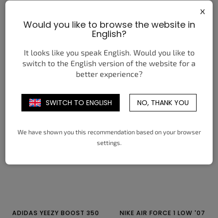
x
Would you like to browse the website in
English?
NIKE AIR MAX PLUS
NIKE AIR MAX DN
HOMECOMING BLACK
DOERNBECHER CONNOR
It looks like you speak English. Would you like to
7 490 Kč
7 050 Kč
od
od
switch to the English version of the website for a
better experience?
DETAIL
DETAIL
38,5
39
40
40,5
41
42
40
40,5
41
42
42,5
43
SWITCH TO ENGLISH
NO, THANK YOU
42,5
43
44
44,5
45
45,5
44
44,5
45
45,5
46
47,5
46
47
47,5
We have shown you this recommendation based on your browser
settings.
ADIDAS YEEZY BOOST 350
NIKE AIR FORCE 1 LOW '07