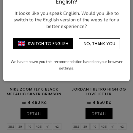
English?
DETAIL
DETAIL
It looks like you speak English. Would you like to
switch to the English version of the website for a
36
38
40
42
44
38,5
39
40
40,5
41
42
better experience?
42,5
43
44
44,5
45
45,5
46
47
47,5
SWITCH TO ENGLISH
NO, THANK YOU
We have shown you this recommendation based on your browser
settings.
NIKE ZOOM FLY 6 BLACK
JORDAN 1 RETRO HIGH OG
METALLIC SILVER CRIMSON
LOVE LETTER
4 490 Kč
4 850 Kč
od
od
DETAIL
DETAIL
38,5
39
40
40,5
41
42
38,5
39
40
40,5
41
42