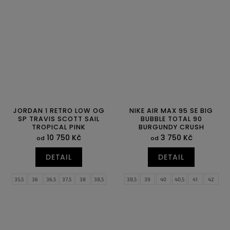
42,5
43
44
44,5
45
45,5
42,5
43
44
44,5
45
45,5
46
47
47,5
46
47
47,5
JORDAN 1 RETRO LOW OG
NIKE AIR MAX 95 SE BIG
SP TRAVIS SCOTT SAIL
BUBBLE TOTAL 90
TROPICAL PINK
BURGUNDY CRUSH
10 750 Kč
3 750 Kč
od
od
DETAIL
DETAIL
35,5
36
36,5
37,5
38
38,5
38,5
39
40
40,5
41
42
39
40
40,5
41
42
42,5
42,5
43
44
44,5
45
45,5
43
44
44,5
45
45,5
46
46
47
47,5
47
47,5