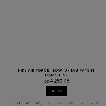
NIKE AIR FORCE 1 LOW '07 LV8 PATENT
CAMO PINK
4 250 Kč
od
DETAIL
40,5
41
42
42,5
43
44
44,5
45
45,5
4