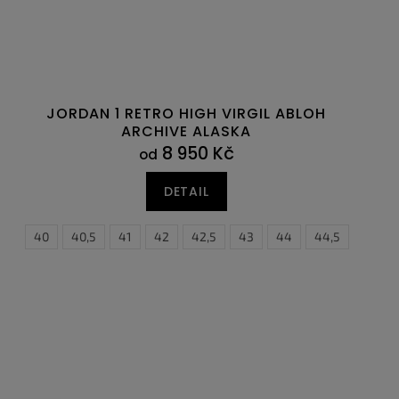
JORDAN 1 RETRO HIGH VIRGIL ABLOH
ARCHIVE ALASKA
8 950 Kč
od
DETAIL
39
40
40,5
41
42
42,5
43
44
44,5
45