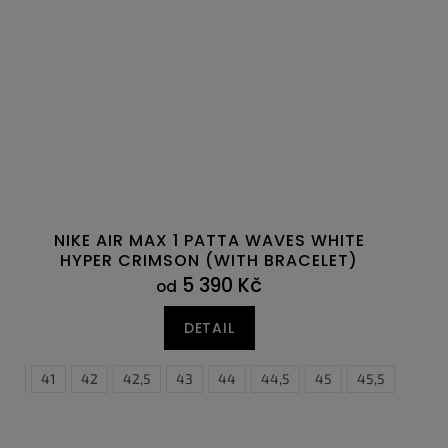
NIKE AIR MAX 1 PATTA WAVES WHITE
HYPER CRIMSON (WITH BRACELET)
5 390 Kč
od
DETAIL
0,5
41
42
42,5
43
44
44,5
45
45,5
46