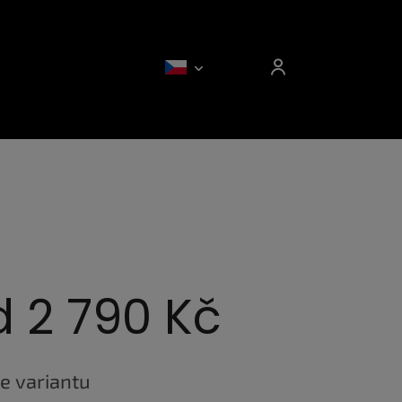
d
2 790 Kč
e variantu