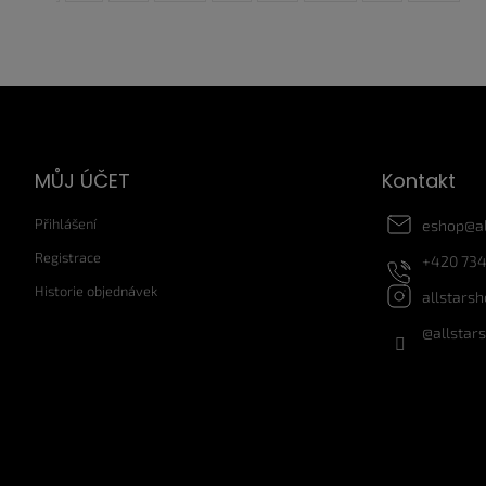
Z
á
p
a
MŮJ ÚČET
Kontakt
t
í
Přihlášení
eshop
@
a
Registrace
+420 734
Historie objednávek
allstars
@allstar