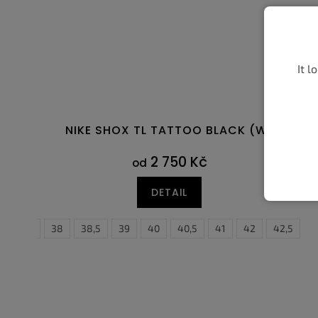
It l
NIKE SHOX TL TATTOO BLACK (W)
2 750 Kč
od
DETAIL
37,5
38
38,5
39
40
40,5
41
35,5
42
36
42,5
36,5
4