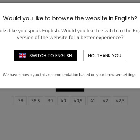
Would you like to browse the website in English?
ooks like you speak English. Would you like to switch to the En
version of the website for a better experience?
SWITCH TO ENGLISH
NO, THANK YOU
NIKE SHOX TL COCONUT MILK
METALLIC GOLD COPPER (W)
3 750 Kč
od
We have shown you this recommendation based on your browser settings.
DETAIL
3
37,5
44
38
44,5
38,5
39
40
40,5
41
42
42,5
43