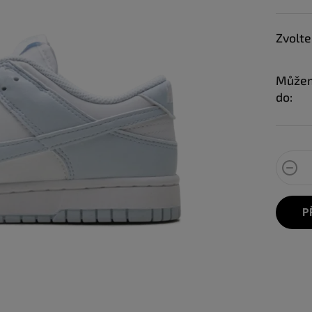
Zvolte
Můžem
do:
P