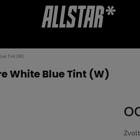
OUCHERY
DOPLŇKY
HODNOCENÍ OBCHODU
lue Tint (W)
e White Blue Tint (W)
o
Měrná
cena:
Zvolt