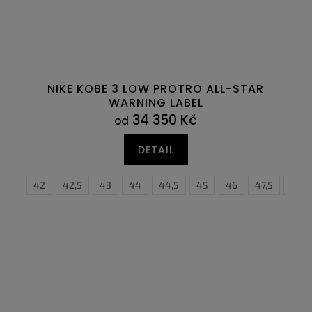
NIKE KOBE 3 LOW PROTRO ALL-STAR
WARNING LABEL
34 350 Kč
od
DETAIL
41
42
42,5
43
44
36
44,5
36,5
45
37,5
46
38
47,5
38,5
48,5