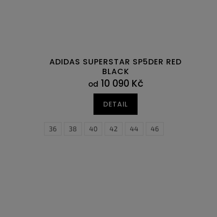
ADIDAS SUPERSTAR SP5DER RED
BLACK
10 090 Kč
od
DETAIL
36
38
40
42
44
46
40,5