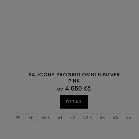
SAUCONY PROGRID OMNI 9 SILVER
PINK
4 650 Kč
od
DETAIL
38,5
39
40
40,5
41
42
42,5
43
44
44,5