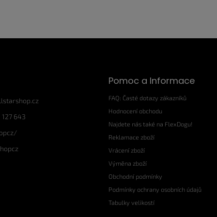
Pomoc a Informace
FAQ: Časté dotazy zákazníků
llstarshop.cz
Hodnocení obchodu
 127 643
Najdete nás také na FlexDogu!
hopcz/
Reklamace zboží
shopcz
Vrácení zboží
Výměna zboží
Obchodní podmínky
Podmínky ochrany osobních údajů
Tabulky velikostí