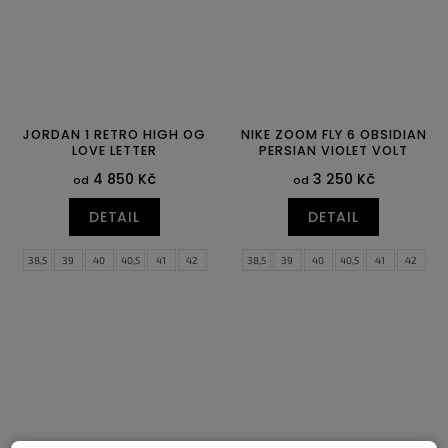
JORDAN 1 RETRO HIGH OG
NIKE ZOOM FLY 6 OBSIDIAN
LOVE LETTER
PERSIAN VIOLET VOLT
4 850 Kč
3 250 Kč
od
od
DETAIL
DETAIL
38,5
39
40
40,5
41
42
38,5
39
40
40,5
41
42
42,5
43
44
44,5
45
45,5
42,5
43
44
44,5
45
45,5
46
47
47,5
46
47
47,5