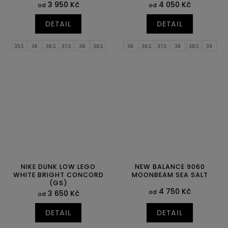
3 950 Kč
4 050 Kč
od
od
DETAIL
DETAIL
35,5
36
36,5
37,5
38
38,5
36
36,5
37,5
38
38,5
39
39
40
40,5
41
42
42,5
40
40,5
41
42
42,5
43
43
44
44,5
44
44,5
45
45,5
46
47
47,5
48,5
NIKE DUNK LOW LEGO
NEW BALANCE 9060
WHITE BRIGHT CONCORD
MOONBEAM SEA SALT
(GS)
4 750 Kč
od
3 650 Kč
od
DETAIL
DETAIL