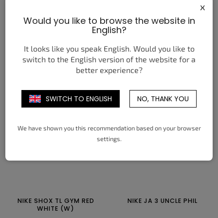
x
Would you like to browse the website in
NIKE AIR MAX PLUS
NIKE DUNK LOW WNBA
English?
HOMECOMING BLACK
30TH ANNIVERSARY (W)
7 490 Kč
2 590 Kč
od
od
It looks like you speak English. Would you like to
switch to the English version of the website for a
DETAIL
DETAIL
better experience?
38,5
39
40
40,5
41
42
35,5
36
36,5
37,5
38
38,5
SWITCH TO ENGLISH
NO, THANK YOU
42,5
43
44
44,5
45
45,5
39
40
40,5
41
42
42,5
46
47
47,5
43
44
44,5
We have shown you this recommendation based on your browser
settings.
NIKE SHOX TL GYM RED
NIKE JA 3 UNCLE PHIL
WHITE (W)