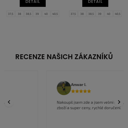
DETAIL
DETAIL
37,5
38
38,5
39
40
40,5
37,5
38
38,5
39
40
40,5
41
42
42,5
43
44
44,5
41
42
42,5
43
44
44,5
45
45,5
46
47
47,5
45
45,5
46
47
47,5
RECENZE NAŠICH ZÁKAZNÍKŮ
Anwar I.
Previous
Next
Nakoupil jsem zde a jsem velmi spokojen, kvalitní
zboží a super ceny, rychlé doručení.