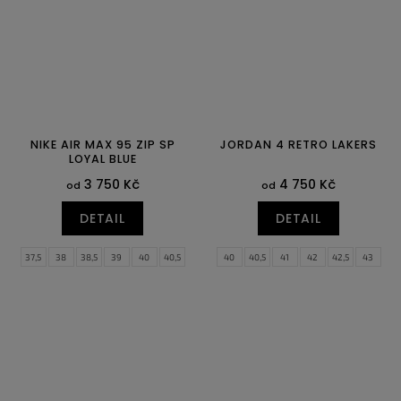
NIKE AIR MAX 95 ZIP SP
JORDAN 4 RETRO LAKERS
LOYAL BLUE
3 750 Kč
4 750 Kč
od
od
DETAIL
DETAIL
37,5
38
38,5
39
40
40,5
40
40,5
41
42
42,5
43
41
42
42,5
43
44
44,5
44
44,5
45
45,5
46
47
45
45,5
46
47
47,5
47,5