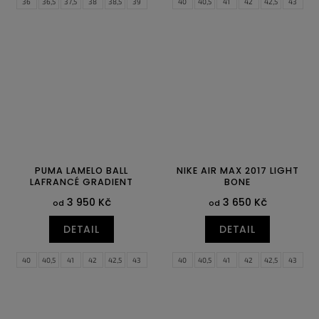
36
36,5
37,5
38
38,5
39
40
40,5
41
42
42,5
43
40
40,5
41
42
42,5
43
44
44,5
45
45,5
46
47
44
44,5
45
45,5
46
47,5
47,5
48,5
PUMA LAMELO BALL
NIKE AIR MAX 2017 LIGHT
LAFRANCÉ GRADIENT
BONE
3 950 Kč
3 650 Kč
od
od
DETAIL
DETAIL
40
40,5
41
42
42,5
43
40
40,5
41
42
42,5
43
44
44,5
45
46
47
44
44,5
45
45,5
46
47,5