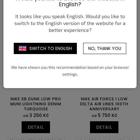
English?
DETAIL
DETAIL
It looks like you speak English. Would you like to
switch to the English version of the website for a
36
36,5
37,5
38
38,5
39
40,5
41
42
42,5
43
44
better experience?
40
40,5
41
44,5
45
45,5
46
47
47,5
SWITCH TO ENGLISH
NO, THANK YOU
We have shown you this recommendation based on your browser
settings.
NIKE SB DUNK LOW PRO
NIKE AIR FORCE 1 LOW
MUNI LIGHTNING DENIM
DELTA AIR LINES 100TH
TURQUOISE
ANNIVERSARY
3 250 Kč
5 750 Kč
od
od
DETAIL
DETAIL