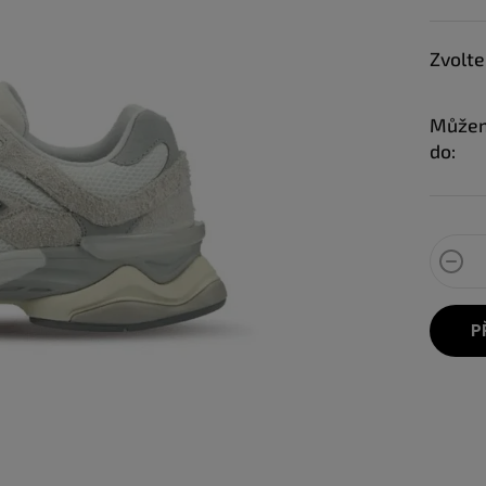
Zvolte
Můžem
do:
P