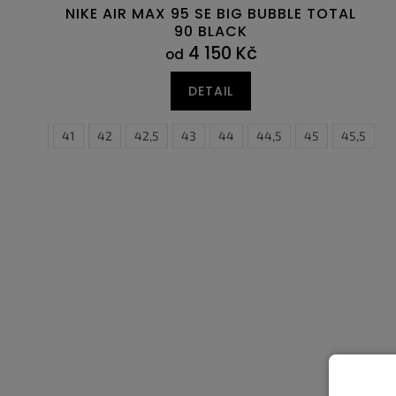
NIKE AIR MAX 95 SE BIG BUBBLE TOTAL
90 BLACK
4 150 Kč
od
DETAIL
40,5
41
42
42,5
43
44
44,5
45
45,5
3
4