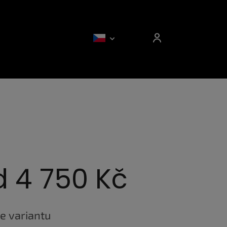
d
4 750 Kč
e variantu