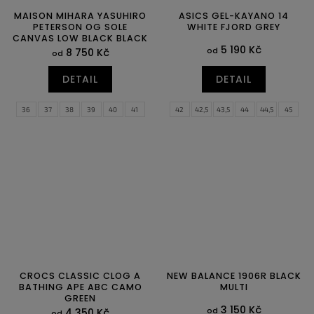
MAISON MIHARA YASUHIRO
ASICS GEL-KAYANO 14
PETERSON OG SOLE
WHITE FJORD GREY
CANVAS LOW BLACK BLACK
5 190 Kč
od
8 750 Kč
od
DETAIL
DETAIL
36
37
38
39
40
41
42
42,5
43,5
44
44,5
45
42
43
44
45
46
46
46,5
48
CROCS CLASSIC CLOG A
NEW BALANCE 1906R BLACK
BATHING APE ABC CAMO
MULTI
GREEN
3 150 Kč
od
4 350 Kč
od