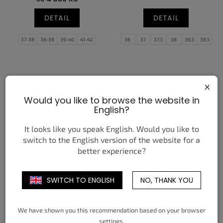
DETAIL
DETAIL
37-38
38-39
39-40
41-42
36
37
37,5
38
38,5
39,5
42-43
43-44
45-46
46-47
40
40,5
41,5
42
42,5
43
48-49
44
44,5
45
45,5
46,5
47,5
x
Would you like to browse the website in
English?
It looks like you speak English. Would you like to
switch to the English version of the website for a
better experience?
NIKE AIR MAX DN TOTAL
NEW BALANCE 9060 SEA
ORANGE BRIGHT CRIMSON
SALT OXFORD BLUE
DARK SMOKE GREY BLACK
SWITCH TO ENGLISH
NO, THANK YOU
6 250 Kč
od
2 590 Kč
od
DETAIL
DETAIL
We have shown you this recommendation based on your browser
settings.