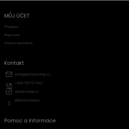
Z
MŮJ ÚČET
á
p
Přihlášení
a
t
Registrace
í
Historie objednávek
Kontakt
eshop
@
allstarshop.cz
+420 734 127 643
allstarshopcz/
@allstarshopcz
Pomoc a Informace