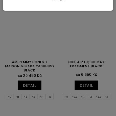
40,5
41
42
42,5
43
44
36
37
37,5
38
38,5
39,5
44,5
45
45,5
46
47
47,5
40
40,5
41,5
42
AMIRI MMY BONES X
NIKE AIR LIQUID MAX
MAISON MIHARA YASUHIRO
FRAGMENT BLACK
BLACK
6 650 Kč
od
20 450 Kč
od
DETAIL
DETAIL
40
41
42
43
44
45
40
40,5
41
42
42,5
43
44
44,5
45
45,5
46
47