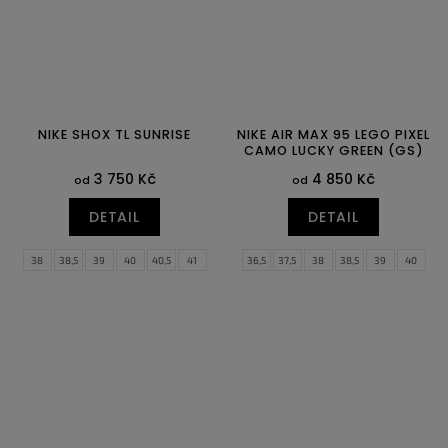
NIKE SHOX TL SUNRISE
NIKE AIR MAX 95 LEGO PIXEL
CAMO LUCKY GREEN (GS)
3 750 Kč
4 850 Kč
od
od
DETAIL
DETAIL
38
38,5
39
40
40,5
41
36,5
37,5
38
38,5
39
40
42
42,5
43
44
44,5
45
45,5
46
47
47,5