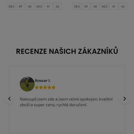
38,5
39
40
40,5
41
42
38,5
39
40
40,5
41
42
42,5
43
44
44,5
45
45,5
42,5
43
44
44,5
45
45,5
46
47
47,5
46
47,5
RECENZE NAŠICH ZÁKAZNÍKŮ
Anwar I.
Previous
Next
Nakoupil jsem zde a jsem velmi spokojen, kvalitní
zboží a super ceny, rychlé doručení.