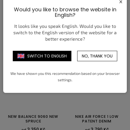
x
Would you like to browse the website in
NIKE AIR LIQUID MAX
NIKE DUNK LOW LEGO
BRIGHT CRIMSON FIRE RED
WHITE BRIGHT CONCORD
English?
(GS)
4 750 Kč
od
3 650 Kč
od
It looks like you speak English. Would you like to
switch to the English version of the website for a
DETAIL
DETAIL
better experience?
36
36,5
37,5
38
38,5
39
36
36,5
37,5
38
38,5
39
40
40,5
41
42
42,5
43
40
SWITCH TO ENGLISH
NO, THANK YOU
44
44,5
45
45,5
46
47
47,5
We have shown you this recommendation based on your browser
settings.
NEW BALANCE 9060 NEW
NIKE AIR FORCE 1 LOW
SPRUCE
PATENT DENIM
3 350 Kč
3 790 Kč
od
od