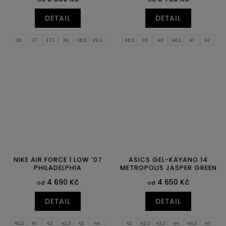
DETAIL
DETAIL
36
37
37,5
38
38,5
39,5
38,5
39
40
40,5
41
42
40
40,5
41,5
42
42,5
43
42,5
43
44
44,5
45
45,5
44,5
45
45,5
46,5
46
47
47,5
NIKE AIR FORCE 1 LOW '07
ASICS GEL-KAYANO 14
PHILADELPHIA
METROPOLIS JASPER GREEN
4 690 Kč
4 650 Kč
od
od
DETAIL
DETAIL
40,5
41
42
42,5
43
44
42
42,5
43,5
44
44,5
45