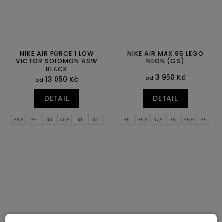
NIKE AIR FORCE 1 LOW
NIKE AIR MAX 95 LEGO
VICTOR SOLOMON ASW
NEON (GS)
BLACK
3 950 Kč
od
13 050 Kč
od
DETAIL
DETAIL
38,5
39
40
40,5
41
42
36
36,5
37,5
38
38,5
39
42,5
43
44
44,5
45
45,5
40
46
47
47,5