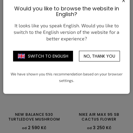
NIKE AIR FORCE 1 LOW '07
NIKE JA 3 ALL-STAR
Would you like to browse the website in
PAISLEY PACK PINK (W)
English?
3 050 Kč
5 350 Kč
od
od
It looks like you speak English. Would you like to
DETAIL
DETAIL
switch to the English version of the website for a
better experience?
35,5
36
36,5
37,5
38
38,5
36,5
37,5
38
38,5
39
40
39
40
40,5
41
42
42,5
40,5
41
42
42,5
43
44
SWITCH TO ENGLISH
NO, THANK YOU
43
44
44,5
44,5
45
45,5
46
47
47,5
We have shown you this recommendation based on your browser
settings.
NEW BALANCE 530
NIKE AIR MAX 95 SB
TURTLEDOVE MUSHROOM
CACTUS FLOWER
2 590 Kč
3 250 Kč
od
od