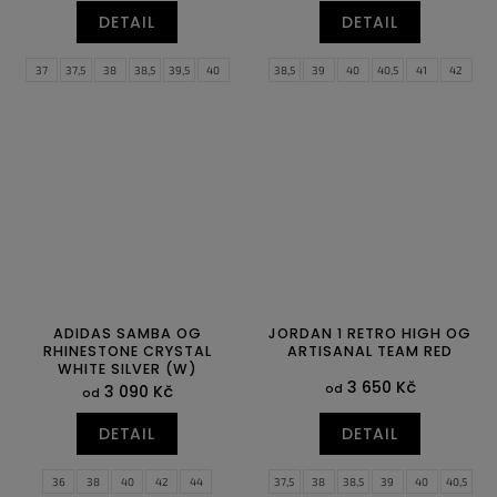
DETAIL
DETAIL
37
37,5
38
38,5
39,5
40
38,5
39
40
40,5
41
42
40,5
41,5
42
42,5
43
44
42,5
43
44
44,5
45
45,5
44,5
45
45,5
46,5
46
47
47,5
ADIDAS SAMBA OG
JORDAN 1 RETRO HIGH OG
RHINESTONE CRYSTAL
ARTISANAL TEAM RED
WHITE SILVER (W)
3 650 Kč
od
3 090 Kč
od
DETAIL
DETAIL
36
38
40
42
44
37,5
38
38,5
39
40
40,5