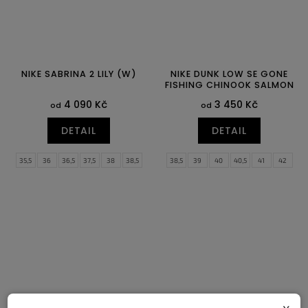
NIKE SABRINA 2 LILY (W)
NIKE DUNK LOW SE GONE
FISHING CHINOOK SALMON
4 090 Kč
3 450 Kč
od
od
DETAIL
DETAIL
35,5
36
36,5
37,5
38
38,5
38,5
39
40
40,5
41
42
39
40
40,5
41
42
42,5
42,5
43
44
44,5
45
45,5
43
44
44,5
46
47
47,5
x