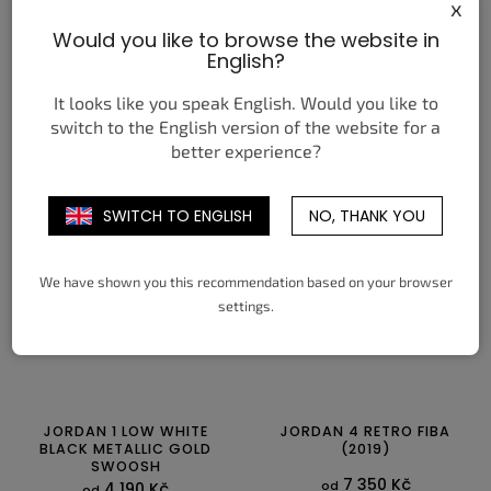
x
NIKE AIR MAX 95 OG BIG
JORDAN 3 RETRO J BALVIN
Would you like to browse the website in
BUBBLE SMOKY BLUE BLACK
RIO
English?
3 850 Kč
8 750 Kč
od
od
It looks like you speak English. Would you like to
DETAIL
DETAIL
switch to the English version of the website for a
better experience?
40
40,5
41
42
42,5
43
40
40,5
41
42
42,5
43
44
44,5
45
45,5
46
47
44
44,5
45
45,5
46
47
SWITCH TO ENGLISH
NO, THANK YOU
47,5
47,5
We have shown you this recommendation based on your browser
settings.
JORDAN 1 LOW WHITE
JORDAN 4 RETRO FIBA
BLACK METALLIC GOLD
(2019)
SWOOSH
7 350 Kč
od
4 190 Kč
od