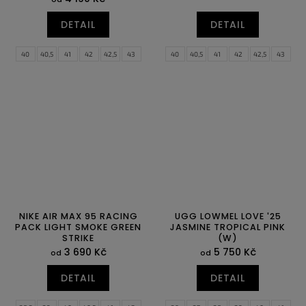
DETAIL
DETAIL
40
40,5
41
42
42,5
43
40
40,5
41
42
42,5
43
44
44,5
45
45,5
46
47
44
44,5
45
45,5
46
47
47,5
47,5
NIKE AIR MAX 95 RACING
UGG LOWMEL LOVE '25
PACK LIGHT SMOKE GREEN
JASMINE TROPICAL PINK
STRIKE
(W)
3 690 Kč
5 750 Kč
od
od
DETAIL
DETAIL