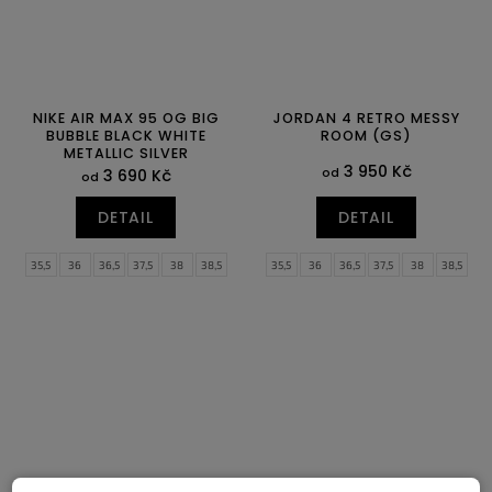
NIKE AIR MAX 95 OG BIG
JORDAN 4 RETRO MESSY
BUBBLE BLACK WHITE
ROOM (GS)
METALLIC SILVER
3 950 Kč
od
3 690 Kč
od
DETAIL
DETAIL
35,5
36
36,5
37,5
38
38,5
35,5
36
36,5
37,5
38
38,5
39
40
40,5
41
42
42,5
39
40
43
44
44,5
45
45,5
46
47
47,5