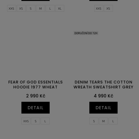
XXS
XS
S
M
L
XL
XXS
XS
XXL
DORUČENÍ DO 72H
FEAR OF GOD ESSENTIALS
DENIM TEARS THE COTTON
HOODIE 1977 WHEAT
WREATH SWEATSHIRT GREY
2 990 Kč
4 990 Kč
DETAIL
DETAIL
XXS
S
L
S
M
L