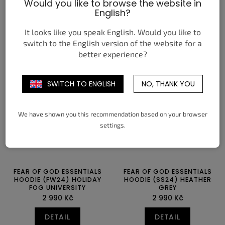
(SS22) DARK OATMEAL
CREAM/BUTTERCREAM
Would you like to browse the website in
2 590 Kč
1 890 Kč
English?
DETAIL
DETAIL
It looks like you speak English. Would you like to
switch to the English version of the website for a
XXS
XS
S
M
L
XL
XS
S
M
L
XL
better experience?
XXL
SWITCH TO ENGLISH
NO, THANK YOU
We have shown you this recommendation based on your browser
settings.
FEAR OF GOD ESSENTIALS
FEAR OF GOD ESSENTIALS
HOODIE (FW24) HOLIDAY
HOODIE (SS24) HEATHER
FOG UNIVERSITY
GREY
2 990 Kč
2 990 Kč
DETAIL
DETAIL