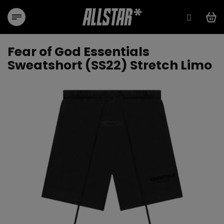
Přejít
na
obsah
Fear of God Essentials
Sweatshort (SS22) Stretch Limo