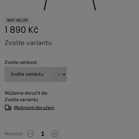
BEST SELLER
1 890 Kč
Měrná
Zvolte variantu
cena:
Zvolte velikost
Můžeme doručit do:
Zvolte variantu
Možnosti doručení
Množství