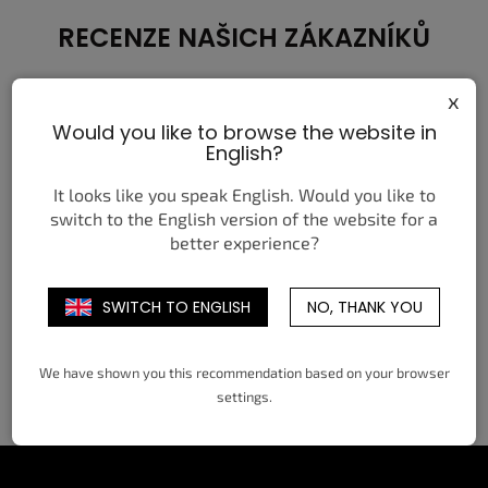
á
d
RECENZE NAŠICH ZÁKAZNÍKŮ
a
c
í
x
p
Would you like to browse the website in
r
Anwar I.
English?
v
k
y
It looks like you speak English. Would you like to
Previous
Next
Nakoupil jsem zde a jsem velmi spokojen, kvalitní
v
switch to the English version of the website for a
zboží a super ceny, rychlé doručení.
ý
better experience?
p
i
s
SWITCH TO ENGLISH
NO, THANK YOU
u
We have shown you this recommendation based on your browser
VÍCE RECENZÍ
PŘIDAT RECENZI
settings.
Z