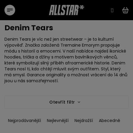
Přejít
na
obsah
Denim Tears
Denim Tears
je víc než jen streetwear – je to kulturní
výpověď. Značka založená Tremaine Emorym propojuje
módu s historií a emocemi. V naší nabídce najdeš ikonické
hoodies
,
trička
a
džíny
s motivem bavlníkových věnců,
které symbolizují silný příběh afroamerické historie. Denim
Tears nosí ti, kdo chtějí mluvit svým outfitem. Styl, který
má smysl.
Garance originality
a
možnost vrácení do 14 dnů
jsou u nás samozřejmostí.
Otevřít filtr
Ř
a
Nejprodávanější
Nejlevnější
Nejdražší
Abecedně
z