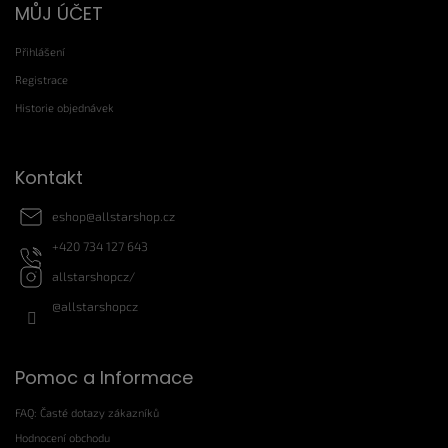
MŮJ ÚČET
á
p
Přihlášení
a
t
Registrace
í
Historie objednávek
Kontakt
eshop
@
allstarshop.cz
+420 734 127 643
allstarshopcz/
@allstarshopcz
Pomoc a Informace
FAQ: Časté dotazy zákazníků
Hodnocení obchodu