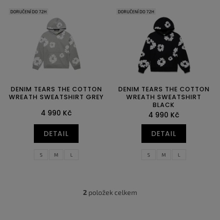
e
V
n
DORUČENÍ DO 72H
DORUČENÍ DO 72H
ý
í
p
p
i
r
s
o
p
d
r
u
o
k
DENIM TEARS THE COTTON
DENIM TEARS THE COTTON
d
t
WREATH SWEATSHIRT GREY
WREATH SWEATSHIRT
BLACK
u
ů
4 990 Kč
4 990 Kč
k
t
DETAIL
DETAIL
ů
S
M
L
S
M
L
2
položek celkem
O
v
l