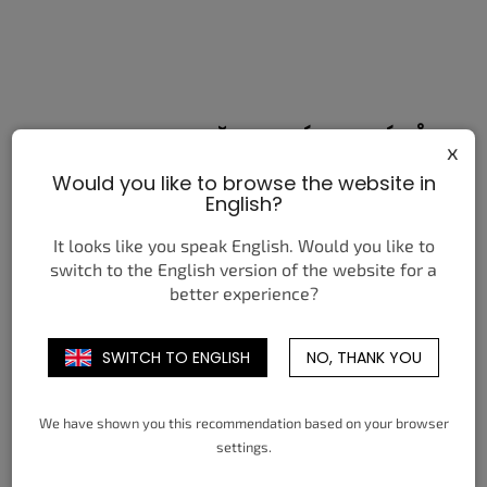
RECENZE NAŠICH ZÁKAZNÍKŮ
x
Would you like to browse the website in
English?
It looks like you speak English. Would you like to
Anwar I.
switch to the English version of the website for a
better experience?
Previous
Next
Nakoupil jsem zde a jsem velmi spokojen, kvalitní
zboží a super ceny, rychlé doručení.
SWITCH TO ENGLISH
NO, THANK YOU
We have shown you this recommendation based on your browser
settings.
VÍCE RECENZÍ
PŘIDAT RECENZI