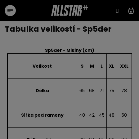
Přejít
na
obsah
Tabulka velikostí - Sp5der
Sp5der - Mikiny (cm)
Velikost
S
M
L
XL
XXL
Délka
65
68
71
75
78
Šířka pod rameny
40
42
45
48
50