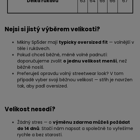
Délka rukávu
63
64
65
66
67
Nejsi si jistý výběrem velikosti?
Mikiny Sp5der mají
typicky oversized fit
— volnější v
těle i rukávech.
Pokud chceš běžné, méně volné padnutí:
doporučujeme zvolit
o jednu velikost menší
, než
běžně nosíš.
Preferuješ opravdu volný streetwear look? V tom
případě vyber svoji běžnou velikost — střih je navržen
tak, aby padl oversized.
Velikost nesedí?
Žádný stres — o
výměnu zdarma můžeš požádat
do 14 dnů
. Stačí nám napsat a společně to vyřešíme
rychle a bez starostí.