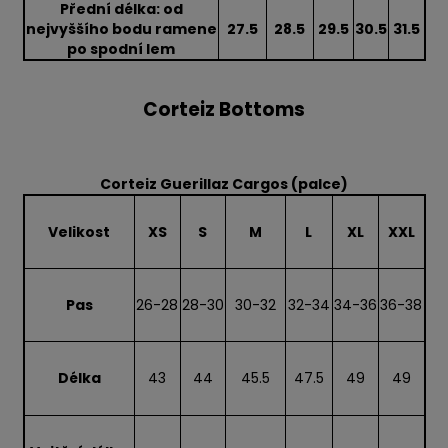
Přední délka: od
nejvyššího bodu ramene
27.5
28.5
29.5
30.5
31.5
po spodní lem
Corteiz Bottoms
Corteiz Guerillaz Cargos (palce)
Velikost
XS
S
M
L
XL
XXL
Pas
26-28
28-30
30-32
32-34
34-36
36-38
Délka
43
44
45.5
47.5
49
49