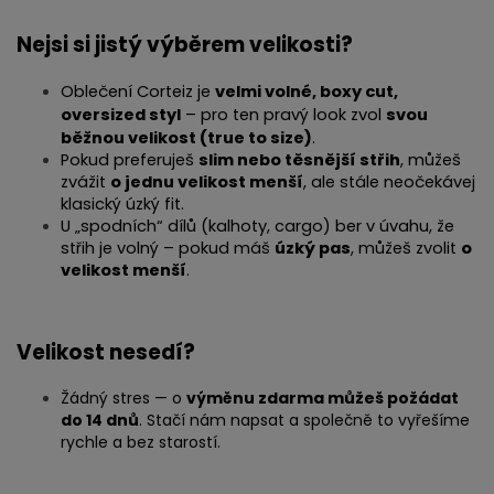
Nejsi si jistý výběrem velikosti?
Oblečení Corteiz je
velmi volné, boxy cut,
oversized styl
– pro ten pravý look zvol
svou
běžnou velikost (true to size)
.
Pokud preferuješ
slim nebo těsnější střih
, můžeš
zvážit
o jednu velikost menší
, ale stále neočekávej
klasický úzký fit.
U „spodních“ dílů (kalhoty, cargo) ber v úvahu, že
střih je volný – pokud máš
úzký pas
, můžeš zvolit
o
velikost menší
.
Velikost nesedí?
Žádný stres — o
výměnu zdarma můžeš požádat
do 14 dnů
. Stačí nám napsat a společně to vyřešíme
rychle a bez starostí.