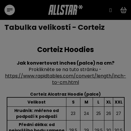
Přejít
na
obsah
Tabulka velikostí - Corteiz
Corteiz Hoodies
Jak konvertovat inches (palce) na cm?
Proklikněte se na tuto stránku -
https://www.rapidtables.com/convert/length/inch-
to-cm.html
Corteiz Alcatraz Hoodie (palce)
Velikost
S
M
L
XL
XXL
Hrudník: měřeno od
23
24
25
26
27
podpaží k podpaží
Přední délka: od
nejvyššího bodu ramene
28.5
29
29.5
30
30.5