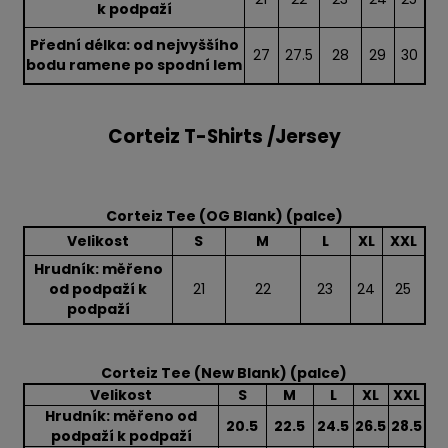
k podpaží
Přední délka: od nejvyššího
27
27.5
28
29
30
bodu ramene po spodní lem
Corteiz T-Shirts /Jersey
Corteiz Tee (OG Blank) (palce)
Velikost
S
M
L
XL
XXL
Hrudník: měřeno
od podpaží k
21
22
23
24
25
podpaží
Corteiz Tee (New Blank) (palce)
Velikost
S
M
L
XL
XXL
Hrudník: měřeno od
20.5
22.5
24.5
26.5
28.5
podpaží k podpaží