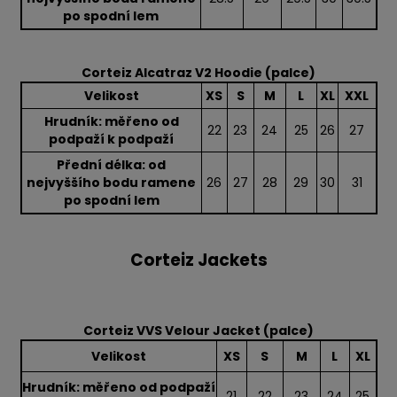
po spodní lem
Corteiz Alcatraz V2 Hoodie (palce)
Velikost
XS
S
M
L
XL
XXL
Hrudník: měřeno od
22
23
24
25
26
27
podpaží k podpaží
Přední délka: od
nejvyššího bodu ramene
26
27
28
29
30
31
po spodní lem
Corteiz Jackets
Corteiz VVS Velour Jacket (palce)
Velikost
XS
S
M
L
XL
Hrudník: měřeno od podpaží
21
22
23
24
25