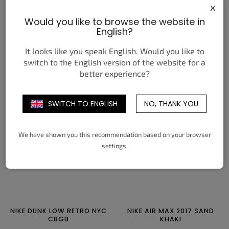
x
Would you like to browse the website in
NIKE AIR MAX PLUS
ADIDAS YEEZY BOOST 350
English?
HOMECOMING BLACK
V2 MONO ICE
7 490 Kč
3 950 Kč
od
od
It looks like you speak English. Would you like to
switch to the English version of the website for a
DETAIL
DETAIL
better experience?
38,5
39
40
40,5
41
42
36
38
40
42
44
46
SWITCH TO ENGLISH
NO, THANK YOU
42,5
43
44
44,5
45
45,5
48
46
47
47,5
We have shown you this recommendation based on your browser
settings.
NIKE DUNK LOW RETRO NYC
NIKE AIR MAX 2017 SAND
CBGB
KHAKI