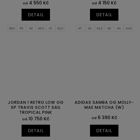
4 550 Kč
4 150 Kč
od
od
DETAIL
DETAIL
38,5
39
40
40,5
41
42,5
41
42
42,5
43
44
44,5
43
44
44,5
45
45,5
46
45
45,5
46
47
47,5
JORDAN 1 RETRO LOW OG
ADIDAS SAMBA OG MOLLY-
SP TRAVIS SCOTT SAIL
MAE MATCHA (W)
TROPICAL PINK
6 390 Kč
od
10 750 Kč
od
DETAIL
DETAIL