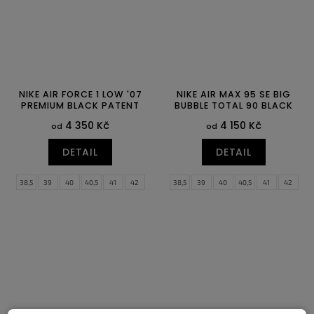
NIKE AIR FORCE 1 LOW '07
NIKE AIR MAX 95 SE BIG
PREMIUM BLACK PATENT
BUBBLE TOTAL 90 BLACK
4 350 Kč
4 150 Kč
od
od
DETAIL
DETAIL
38,5
39
40
40,5
41
42
38,5
39
40
40,5
41
42
42,5
43
44
44,5
45
45,5
42,5
43
44
44,5
45
45,5
46
47
47,5
46
47
47,5