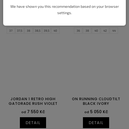
WHITE SILVER (W)
1 750 Kč
od
We have shown you this recommendation based on your browser
3 090 Kč
od
settings.
DETAIL
DETAIL
37
37,5
38
38,5
39,5
40
36
38
40
42
44
40,5
41,5
42
42,5
43
44
44,5
45
45,5
46,5
JORDAN 1 RETRO HIGH
ON RUNNING CLOUDTILT
GATORADE RUSH VIOLET
BLACK IVORY
7 550 Kč
5 050 Kč
od
od
DETAIL
DETAIL