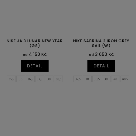
NIKE JA 3 LUNAR NEW YEAR
NIKE SABRINA 2 IRON GREY
(GS)
SAIL (W)
4 150 Kč
3 650 Kč
od
od
DETAIL
DETAIL
35,5
36
36,5
37,5
38
38,5
37,5
38
38,5
39
40
40,5
39
40
41
42
42,5
43
44
44,5
45
45,5
46
47
47,5