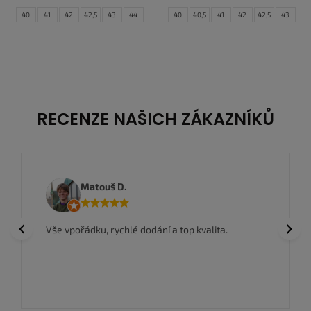
40
41
42
42,5
43
44
40
40,5
41
42
42,5
43
44,5
45
45,5
46
47
47,5
44
44,5
45
46
47
47,5
RECENZE NAŠICH ZÁKAZNÍKŮ
Matouš D.
Previous
Next
Vše vpořádku, rychlé dodání a top kvalita.