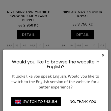
NIKE DUNK LOW CHENILLE
NIKE AIR MAX 90 HYPER
SWOOSH SAIL GRAND
ROYAL
PURPLE
3 750 Kč
od
2 950 Kč
od
DETAIL
DETAIL
38,5
39
40
40,5
41
42
39
40
40,5
41
42
42,5
42,5
43
44
44,5
45
45,5
43
44
44,5
45
45,5
46
x
46
47
47,5
47
47,5
Would you like to browse the website in
English?
It looks like you speak English. Would you like to
switch to the English version of the website for a
better experience?
SWITCH TO ENGLISH
NO, THANK YOU
NEW BALANCE 204L
ADIDAS SAMBA OG
TIMBERWOLF
RHINESTONE CRYSTAL