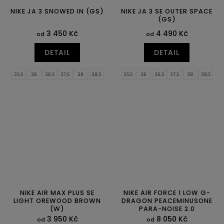
NIKE JA 3 SNOWED IN (GS)
NIKE JA 3 SE OUTER SPACE
(GS)
3 450 Kč
4 490 Kč
od
od
DETAIL
DETAIL
35,5
36
36,5
37,5
38
38,5
35,5
36
36,5
37,5
38
38,5
39
40
39
40
NIKE AIR MAX PLUS SE
NIKE AIR FORCE 1 LOW G-
LIGHT OREWOOD BROWN
DRAGON PEACEMINUSONE
(W)
PARA-NOISE 2.0
3 950 Kč
8 050 Kč
od
od