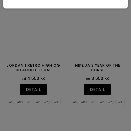
39
40
40,5
41
42
42,5
42,5
43
44
44,5
45
45,5
43
44
44,5
45
45,5
46
46
47
47,5
47
47,5
JORDAN 1 RETRO HIGH OG
NIKE JA 3 YEAR OF THE
BLEACHED CORAL
HORSE
4 550 Kč
3 650 Kč
od
od
DETAIL
DETAIL
40
40,5
41
42
42,5
43
40
40,5
41
42
42,5
43
44
44,5
45
45,5
46
47
44
44,5
45
45,5
46
47
47,5
47,5