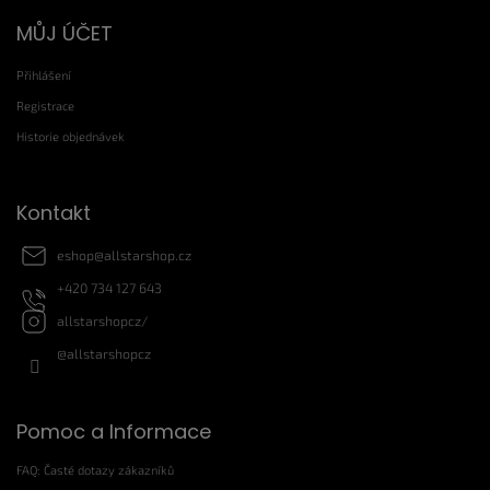
Z
MŮJ ÚČET
á
p
Přihlášení
a
t
Registrace
í
Historie objednávek
Kontakt
eshop
@
allstarshop.cz
+420 734 127 643
allstarshopcz/
@allstarshopcz
Pomoc a Informace
FAQ: Časté dotazy zákazníků