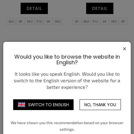
DETAIL
DETAIL
35,5
36
36,5
37,5
38
38,5
36
36,5
37,5
38
38,5
39
39
40
40,5
41
42
42,5
40
40,5
41
42
42,5
43
43
44
44,5
44
44,5
45
45,5
46
47
47,5
x
Would you like to browse the website in
English?
It looks like you speak English. Would you like to
switch to the English version of the website for a
better experience?
NIKE JA 3 SNOWED IN
NIKE AIR MAX PLUS BALTIC
BLUE SAFETY ORANGE
SWITCH TO ENGLISH
NO, THANK YOU
3 790 Kč
4 350 Kč
od
od
DETAIL
DETAIL
We have shown you this recommendation based on your browser
settings.
35,5
36
36,5
37,5
38
38,5
38,5
39
40
40,5
41
42