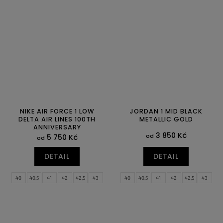
48
40
40,5
41
NIKE AIR FORCE 1 LOW
JORDAN 1 MID BLACK
DELTA AIR LINES 100TH
METALLIC GOLD
ANNIVERSARY
3 850 Kč
od
5 750 Kč
od
DETAIL
DETAIL
40
40,5
41
42
42,5
43
40
40,5
41
42
42,5
43
44
44,5
45
45,5
46
47
44
44,5
45
45,5
46
47
47,5
47,5