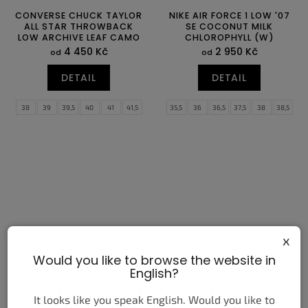
CONVERSE CHUCK TAYLOR
NIKE AIR FORCE 1 LOW '07
ALL STAR THROWBACK
SE COCONUT MILK
LOW ARCHIVE LEAF CAMO
CHLOROPHYLL (W)
4 450 Kč
2 950 Kč
od
od
DETAIL
DETAIL
38
39
39,5
40
41
41,5
35,5
36
36,5
37,5
38
38,5
42
42,5
43
44
44,5
45
39
40
40,5
41
42
42,5
46
x
Would you like to browse the website in
English?
NIKE ZOOM FLY 6 CM WHITE
NIKE JA 3 UNCLE PHIL
SILT RED RACER BLUE
It looks like you speak English. Would you like to
3 850 Kč
4 050 Kč
od
od