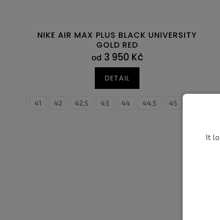
NIKE AIR MAX PLUS BLACK UNIVERSITY
GOLD RED
3 950 Kč
od
DETAIL
40,5
41
42
42,5
43
44
44,5
45
45,5
4
It l