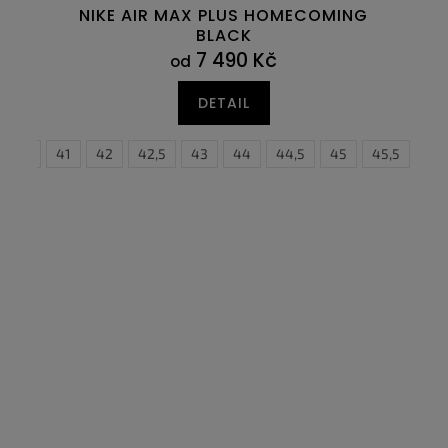
NIKE AIR MAX PLUS HOMECOMING
BLACK
7 490 Kč
od
DETAIL
40,5
41
42
42,5
43
44
44,5
45
38,5
45,5
39
46