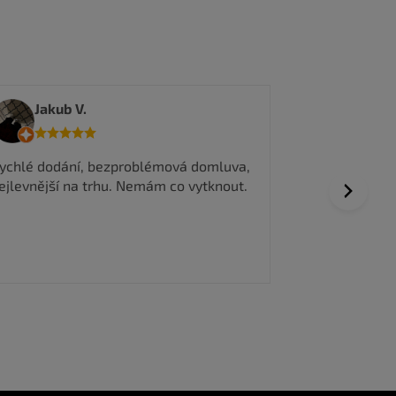
tedma
Jakub V.
Všechno prob
ychlé dodání, bezproblémová domluva,
vyřízení obje
ejlevnější na trhu. Nemám co vytknout.
Next
Dobrá komuni