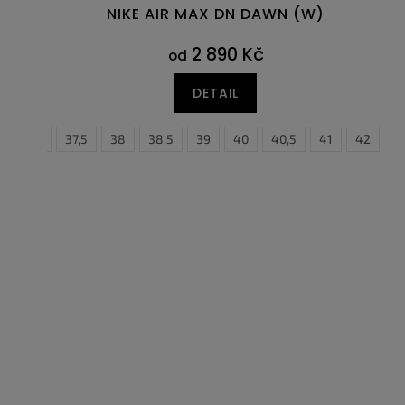
NIKE AIR MAX DN DAWN (W)
2 890 Kč
od
DETAIL
36,5
37,5
38
38,5
39
40
40,5
38,5
41
39
42
40