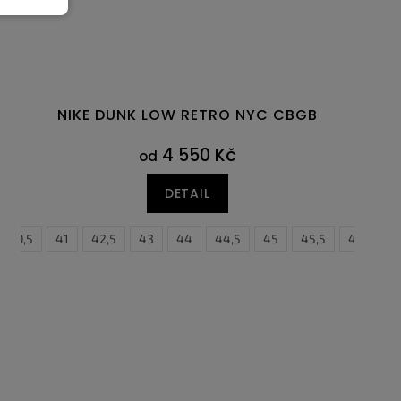
NIKE DUNK LOW RETRO NYC CBGB
4 550 Kč
od
DETAIL
40,5
46
41
42,5
43
44
44,5
45
45,5
46
47