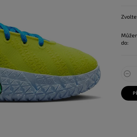
Zvolte
Můžem
do:
P