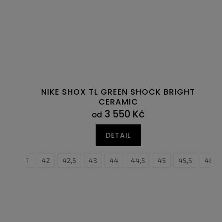
NIKE SHOX TL GREEN SHOCK BRIGHT
CERAMIC
3 550 Kč
od
DETAIL
0,5
41
42
42,5
43
44
44,5
45
45,5
46