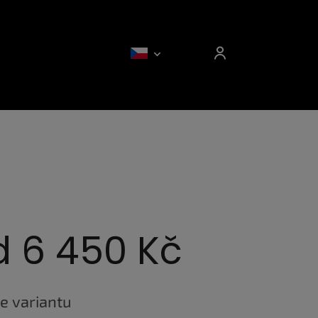
d
6 450 Kč
e variantu