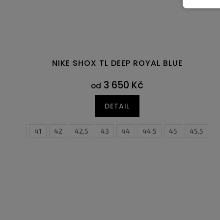
NIKE SHOX TL DEEP ROYAL BLUE
3 650 Kč
od
DETAIL
40,5
41
42
42,5
43
44
44,5
45
38,5
45,5
39
4