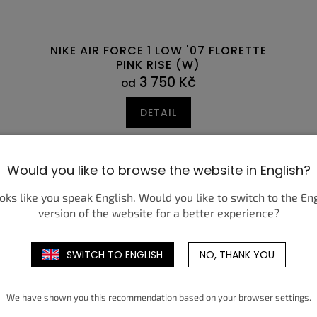
NIKE AIR FORCE 1 LOW '07 FLORETTE
PINK RISE (W)
3 750 Kč
od
DETAIL
6
36
47
36,5
47,5
37,5
38
38,5
39
40
40
40,5
40,5
41
41
Would you like to browse the website in English?
ooks like you speak English. Would you like to switch to the En
version of the website for a better experience?
SWITCH TO ENGLISH
NO, THANK YOU
We have shown you this recommendation based on your browser settings.