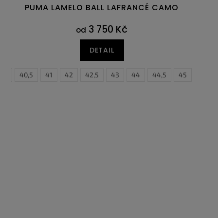
PUMA LAMELO BALL LAFRANCÉ CAMO
3 750 Kč
od
DETAIL
40
47
40,5
47,5
41
42
42,5
43
44
44,5
45
46