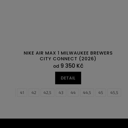
NIKE AIR MAX 1 MILWAUKEE BREWERS
CITY CONNECT (2026)
9 350 Kč
od
DETAIL
40,5
41
42
42,5
43
44
44,5
45
45,5
4
Z
á