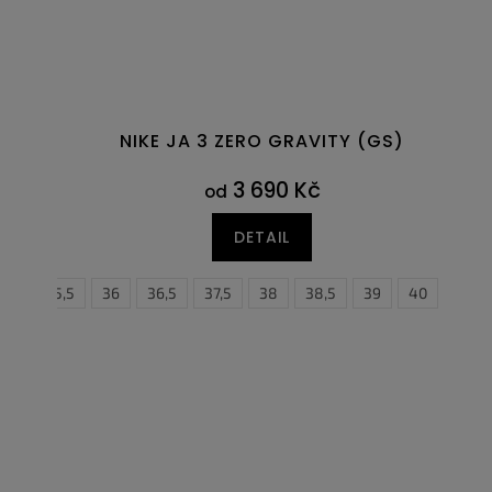
NIKE JA 3 ZERO GRAVITY (GS)
3 690 Kč
od
DETAIL
35,5
36
36,5
37,5
38
38,5
38,5
39
39
40
40