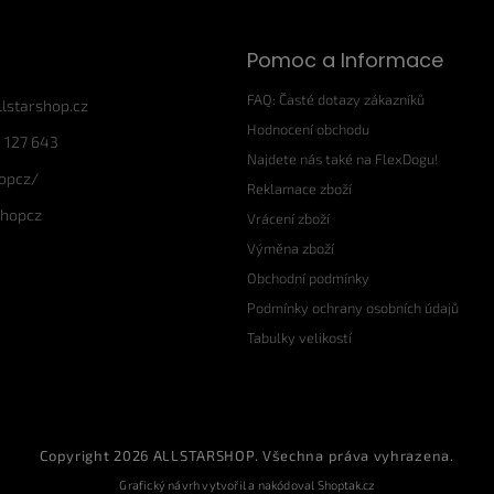
Pomoc a Informace
FAQ: Časté dotazy zákazníků
llstarshop.cz
Hodnocení obchodu
 127 643
Najdete nás také na FlexDogu!
hopcz/
Reklamace zboží
shopcz
Vrácení zboží
Výměna zboží
Obchodní podmínky
Podmínky ochrany osobních údajů
Tabulky velikostí
Copyright 2026
ALLSTARSHOP
. Všechna práva vyhrazena.
Grafický návrh vytvořil a nakódoval
Shoptak.cz