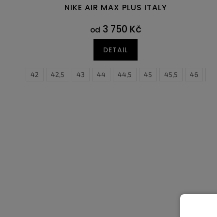
NIKE AIR MAX PLUS ITALY
3 750 Kč
od
DETAIL
41
42
42,5
43
44
44,5
45
45,5
46
4