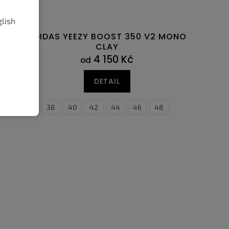
glish
ADIDAS YEEZY BOOST 350 V2 MONO
CLAY
4 150 Kč
od
DETAIL
47
36
47,5
38
40
42
44
46
48