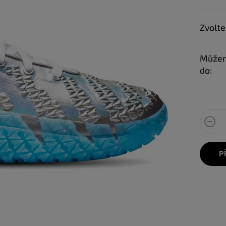
Zvolte
Můžem
do:
P