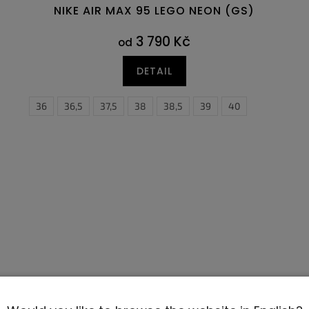
NIKE AIR MAX 95 LEGO NEON (GS)
3 790 Kč
od
DETAIL
7
47,5
36
36,5
37,5
38
38,5
39
40