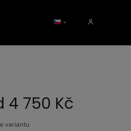
d
4 750 Kč
e variantu