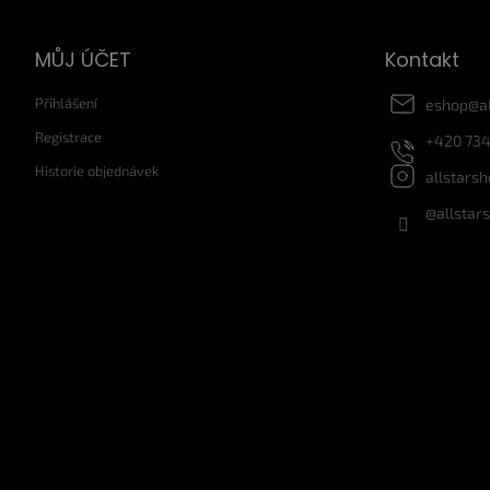
p
a
MŮJ ÚČET
Kontakt
t
í
Přihlášení
eshop
@
a
Registrace
+420 734
Historie objednávek
allstars
@allstar