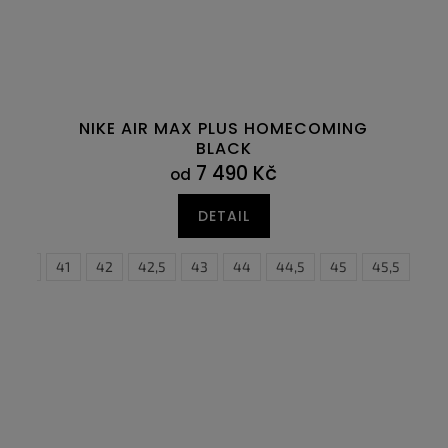
NIKE AIR MAX PLUS HOMECOMING
BLACK
7 490 Kč
od
DETAIL
40,5
41
42
42,5
43
44
44,5
45
40
45,5
40,5
46