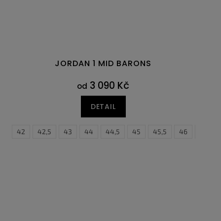
JORDAN 1 MID BARONS
3 090 Kč
od
DETAIL
41
47
42
47,5
42,5
43
44
44,5
45
45,5
46
47