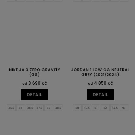
44
44,5
45
45,5
46
47
45
45,5
46
47,5
NIKE JA 3 ZERO GRAVITY
JORDAN 1 LOW OG NEUTRAL
(GS)
GREY (2021/2024)
3 690 Kč
4 850 Kč
od
od
DETAIL
DETAIL
35,5
36
36,5
37,5
38
38,5
40
40,5
41
42
42,5
43
39
40
44
44,5
45
45,5
46
47
47,5