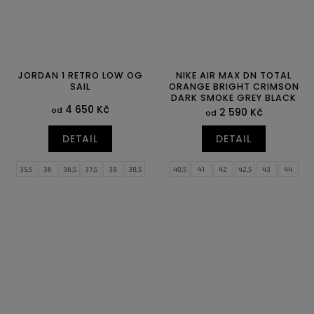
JORDAN 1 RETRO LOW OG
NIKE AIR MAX DN TOTAL
SAIL
ORANGE BRIGHT CRIMSON
DARK SMOKE GREY BLACK
4 650 Kč
od
2 590 Kč
od
DETAIL
DETAIL
35,5
36
36,5
37,5
38
38,5
40,5
41
42
42,5
43
44
39
40
40,5
41
42
42,5
44,5
45
45,5
46
47
47,5
43
44
44,5
45
45,5
46
47
47,5