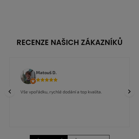
40
40,5
41,5
42
40
40,5
41,5
42
RECENZE NAŠICH ZÁKAZNÍKŮ
Matouš D.
Previous
Next
Vše vpořádku, rychlé dodání a top kvalita.