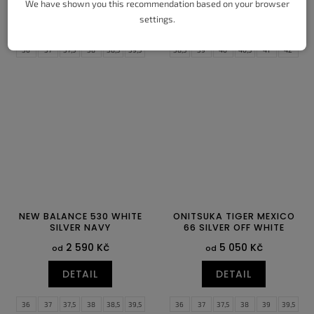
We have shown you this recommendation based on your browser
DETAIL
DETAIL
settings.
36
37
37,5
38
38,5
39,5
38,5
39
40
40,5
41
42
40
40,5
41,5
42
42,5
43
42,5
43
44
44,5
45
45,5
44
44,5
45
45,5
46,5
47,5
46
47
47,5
NEW BALANCE 530 WHITE
ONITSUKA TIGER MEXICO
SILVER NAVY
66 SILVER OFF WHITE
2 590 Kč
5 050 Kč
od
od
DETAIL
DETAIL
36
37
37,5
38
38,5
39,5
36
37
37,5
38
39
39,5