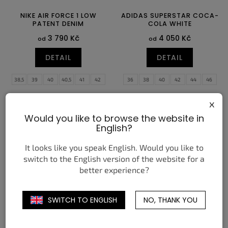
NIKE AIR FORCE 1 LOW
ADIDAS SUPERSTAR COCA-
PATENT DENIM
COLA WHITE
3 790 Kč
4 050 Kč
od
od
DETAIL
DETAIL
38,5
39
40
40,5
41
42
36
38
40
42
44
46
42,5
43
44
44,5
45
45,5
x
46
47
47,5
Would you like to browse the website in
English?
It looks like you speak English. Would you like to
switch to the English version of the website for a
better experience?
SWITCH TO ENGLISH
NO, THANK YOU
NEW BALANCE 2002R
NIKE ZOOM FLY 6 OBSIDIAN
BLACK GUNMETAL
PERSIAN VIOLET VOLT
2 590 Kč
3 250 Kč
od
od