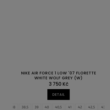
NIKE AIR FORCE 1 LOW '07 FLORETTE
WHITE WOLF GREY (W)
3 750 Kč
DETAIL
37,5
38
38,5
39
40
40,5
41
42
42,5
43