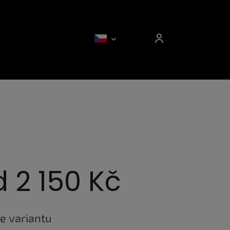
d
2 150 Kč
e variantu