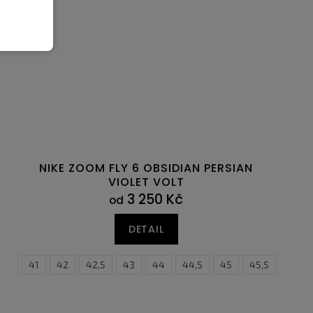
NIKE ZOOM FLY 6 OBSIDIAN PERSIAN
VIOLET VOLT
3 250 Kč
od
DETAIL
0,5
47
41
47,5
42
42,5
43
44
44,5
45
45,5
46