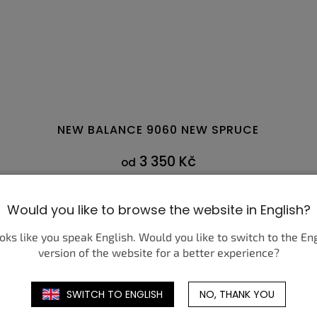
NEW BALANCE 9060 NEW SPRUCE
3 350 Kč
od
DETAIL
Would you like to browse the website in English?
38,5
39,5
40
40,5
41,5
42
42,5
38,5
43
39
44,5
40
4
ooks like you speak English. Would you like to switch to the En
version of the website for a better experience?
SWITCH TO ENGLISH
NO, THANK YOU