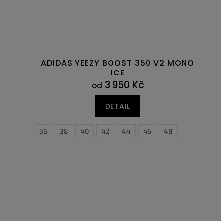
ADIDAS YEEZY BOOST 350 V2 MONO
ICE
3 950 Kč
od
DETAIL
36
38
40
35,5
42
44
36
36,5
46
48
37,5
38
38