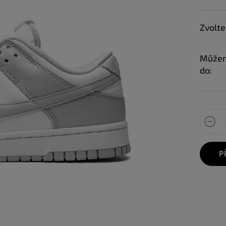
Zvolte
Můžem
do:
P