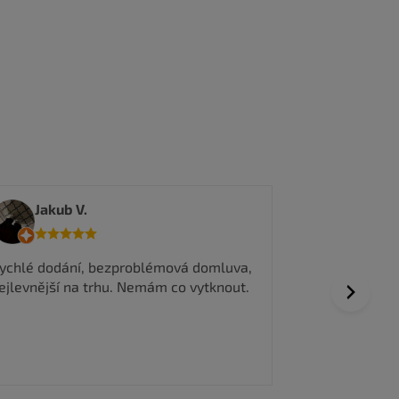
tedma
Jakub V.
Všechno prob
ychlé dodání, bezproblémová domluva,
vyřízení obje
ejlevnější na trhu. Nemám co vytknout.
Next
Dobrá komuni