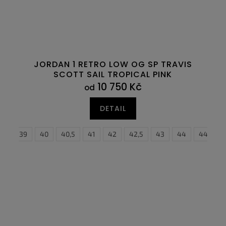
JORDAN 1 RETRO LOW OG SP TRAVIS
SCOTT SAIL TROPICAL PINK
10 750 Kč
od
DETAIL
,5
39
40
40,5
41
42
42,5
38,5
43
44
39
40
44,5
4