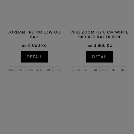
JORDAN 1 RETRO LOW OG
NIKE ZOOM FLY 6 CM WHITE
SAIL
SILT RED RACER BLUE
4 650 Kč
3 850 Kč
od
od
DETAIL
DETAIL
35,5
36
36,5
37,5
38
38,5
38,5
39
40
40,5
41
42
39
40
40,5
41
42
42,5
42,5
43
44
44,5
45
45,5
43
44
44,5
45
45,5
46
46
47
47,5
47
47,5