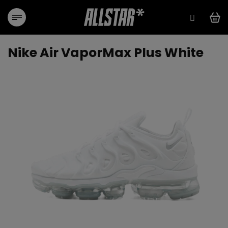
Přejít
na
obsah
Nike Air VaporMax Plus White