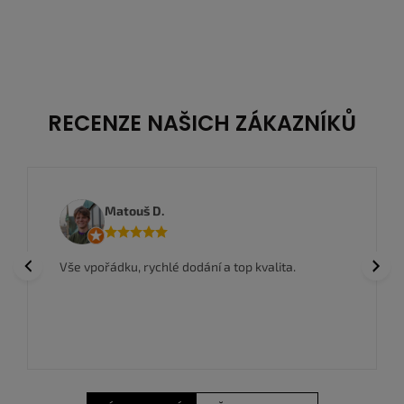
44
44,5
45
45,5
46
47
42,5
43
44
44,5
45
45,5
47,5
46
47
47,5
RECENZE NAŠICH ZÁKAZNÍKŮ
Matouš D.
Previous
Next
Vše vpořádku, rychlé dodání a top kvalita.