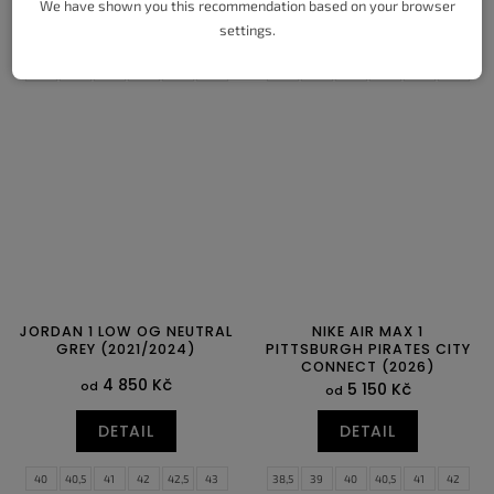
We have shown you this recommendation based on your browser
DETAIL
DETAIL
settings.
38,5
39
40
40,5
41
42
36,5
37,5
38
38,5
39
40
42,5
43
44
44,5
45
45,5
40,5
41
42
42,5
44
44,5
46
47
47,5
45
45,5
47
47,5
JORDAN 1 LOW OG NEUTRAL
NIKE AIR MAX 1
GREY (2021/2024)
PITTSBURGH PIRATES CITY
CONNECT (2026)
4 850 Kč
od
5 150 Kč
od
DETAIL
DETAIL
40
40,5
41
42
42,5
43
38,5
39
40
40,5
41
42