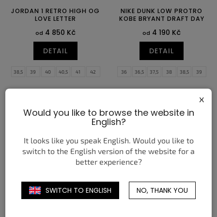
JORDAN 1 RETRO HIGH OG
NIKE DUNK LOW PROTRO
LOVE LETTER
KOBE BRYANT DRAFT DAY
4 850 Kč
4 190 Kč
od
od
DETAIL
DETAIL
38,5
39
40
40,5
41
42
36
36,5
37,5
38
38,5
39
42,5
43
44
44,5
45
45,5
40
40,5
41
42
42,5
43
46
47
47,5
44
44,5
45
45,5
46
47
x
47,5
48,5
Would you like to browse the website in
English?
It looks like you speak English. Would you like to
switch to the English version of the website for a
better experience?
NIKE AIR FORCE 1 LOW '07
NIKE SHOX TL OREWOOD
SWITCH TO ENGLISH
NO, THANK YOU
PREMIUM BLACK PATENT
BROWN CAVE STONE
4 350 Kč
3 190 Kč
od
od