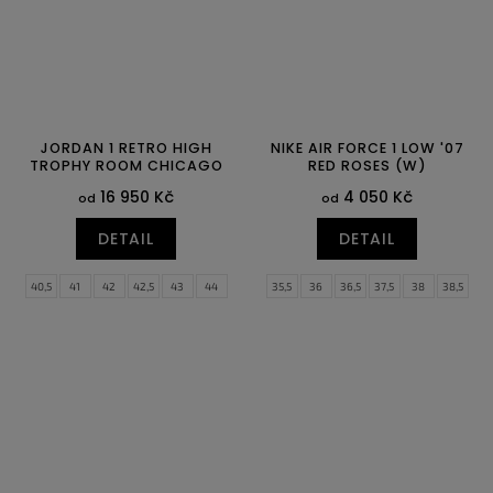
JORDAN 1 RETRO HIGH
NIKE AIR FORCE 1 LOW '07
TROPHY ROOM CHICAGO
RED ROSES (W)
16 950 Kč
4 050 Kč
od
od
DETAIL
DETAIL
40,5
41
42
42,5
43
44
35,5
36
36,5
37,5
38
38,5
44,5
45
45,5
46
47
47,5
39
40
40,5
41
42
43
44