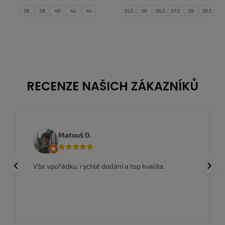
36
38
40
42
44
35,5
36
36,5
37,5
38
38,5
39
40
40,5
41
42
42,5
43
44
44,5
RECENZE NAŠICH ZÁKAZNÍKŮ
Anwar
atouš D.
Nakoupil jsem
Previous
Next
dku, rychlé dodání a top kvalita.
zboží a super