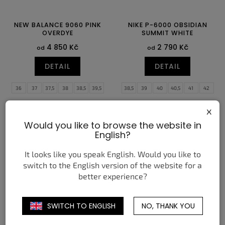
NEW BALANCE 9060 PINK
NIKE P-6000 OBSIDIAN
OVERDYE
SUMMIT WHITE
4 850 Kč
2 790 Kč
od
od
DETAIL
DETAIL
36
37
37,5
38
38,5
39,5
38,5
39
40
40,5
41
42
40
40,5
41,5
42
42,5
43
42,5
43
44
44,5
45
45,5
x
44
44,5
46
47
47,5
Would you like to browse the website in
English?
It looks like you speak English. Would you like to
switch to the English version of the website for a
better experience?
SWITCH TO ENGLISH
NO, THANK YOU
ON RUNNING CLOUDTILT
NIKE DUNK LOW CHENILLE
BLACK IVORY (W)
SWOOSH SAIL GRAND
PURPLE