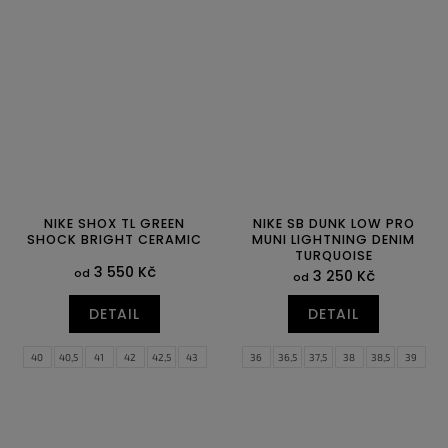
40
40,5
41
42
42,5
43
40
40,5
41,5
42
42,5
43
44
44,5
45
45,5
46
47
44,5
45
45,5
46,5
47,5
48,5
NIKE SHOX TL GREEN
NIKE SB DUNK LOW PRO
SHOCK BRIGHT CERAMIC
MUNI LIGHTNING DENIM
TURQUOISE
3 550 Kč
od
3 250 Kč
od
DETAIL
DETAIL
40
40,5
41
42
42,5
43
36
36,5
37,5
38
38,5
39
44
44,5
45
45,5
46
47,5
40
40,5
41
42
42,5
43
44
44,5
45
45,5
46
47,5
48,5