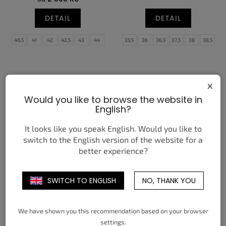
DETAIL
DETAIL
40,5
41
42
42,5
43
44
35,5
36
36,5
37,5
38
38,5
44,5
45
45,5
46
47
47,5
39
40
40,5
41
42
42,5
43
44
44,5
x
Would you like to browse the website in
English?
It looks like you speak English. Would you like to
switch to the English version of the website for a
better experience?
NIKE JA 3 UNCLE PHIL
NIKE AIR FORCE 1 LOW '07
FLORETTE PINK RISE (W)
SWITCH TO ENGLISH
NO, THANK YOU
4 050 Kč
3 750 Kč
od
od
DETAIL
DETAIL
We have shown you this recommendation based on your browser
settings.
36
36,5
37,5
38
38,5
39
36
36,5
37,5
38
38,5
39