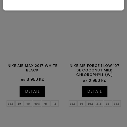
40
40,5
41
42
42,5
43
40
40,5
41
44
44,5
45
45,5
46
47
47,5
48,5
NIKE AIR MAX 2017 WHITE
NIKE AIR FORCE 1 LOW '07
BLACK
SE COCONUT MILK
CHLOROPHYLL (W)
3 950 Kč
od
2 950 Kč
od
DETAIL
DETAIL
38,5
39
40
40,5
41
42
35,5
36
36,5
37,5
38
38,5
42,5
43
44
44,5
45
45,5
39
40
40,5
41
42
42,5