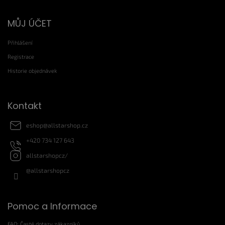
Z
MŮJ ÚČET
á
p
Přihlášení
a
t
Registrace
í
Historie objednávek
Kontakt
eshop
@
allstarshop.cz
+420 734 127 643
allstarshopcz/
@allstarshopcz
Pomoc a Informace
FAQ: Časté dotazy zákazníků