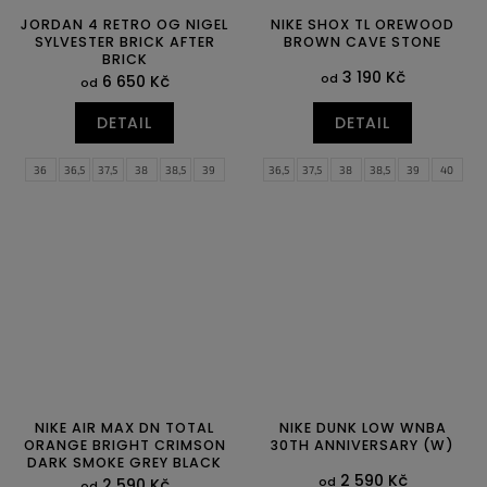
JORDAN 4 RETRO OG NIGEL
NIKE SHOX TL OREWOOD
SYLVESTER BRICK AFTER
BROWN CAVE STONE
BRICK
3 190 Kč
od
6 650 Kč
od
DETAIL
DETAIL
36
36,5
37,5
38
38,5
39
36,5
37,5
38
38,5
39
40
40
40,5
41
42
42,5
43
40,5
41
42
42,5
44
44,5
44
44,5
45
45,5
46
47
45
45,5
47
47,5
47,5
NIKE AIR MAX DN TOTAL
NIKE DUNK LOW WNBA
ORANGE BRIGHT CRIMSON
30TH ANNIVERSARY (W)
DARK SMOKE GREY BLACK
2 590 Kč
od
2 590 Kč
od