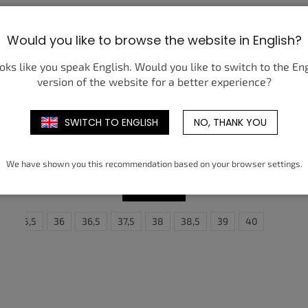
Would you like to browse the website in English?
ooks like you speak English. Would you like to switch to the En
version of the website for a better experience?
SWITCH TO ENGLISH
NO, THANK YOU
NIKE DUNK LOW ACTIVE FUCHSIA (GS)
1 750 Kč
od
We have shown you this recommendation based on your browser settings.
DETAIL
47
35,5
47,5
36
36,5
37,5
38
38,5
38,5
39
39
40
40
4