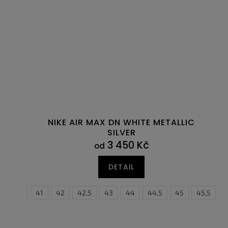
NIKE AIR MAX DN WHITE METALLIC
SILVER
3 450 Kč
od
DETAIL
40,5
41
42
42,5
43
44
44,5
38,5
45
39
45,5
40
4