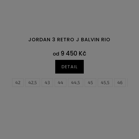
JORDAN 3 RETRO J BALVIN RIO
9 450 Kč
od
DETAIL
7
41
47,5
42
42,5
43
44
44,5
45
35,5
45,5
36
46
36,5
47
3