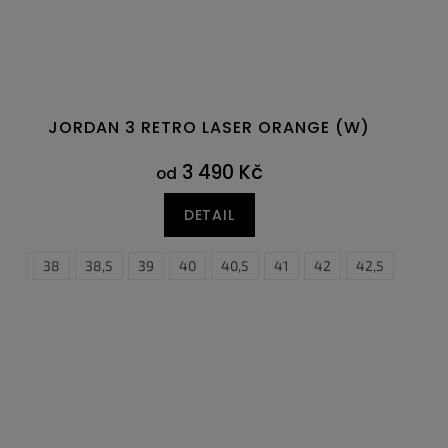
JORDAN 3 RETRO LASER ORANGE (W)
3 490 Kč
od
DETAIL
7,5
47,5
38
38,5
39
40
40,5
41
42
42,5
43