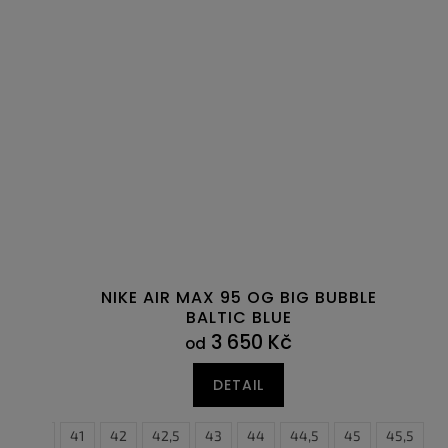
NIKE AIR MAX 95 OG BIG BUBBLE
BALTIC BLUE
3 650 Kč
od
DETAIL
40,5
41
42
42,5
43
44
44,5
45
45,5
4