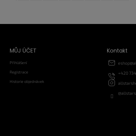
Z
á
p
a
MŮJ ÚČET
Kontakt
t
í
Přihlášení
eshop
@
a
Registrace
+420 734
Historie objednávek
allstars
@allstar