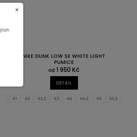
x
glish
NIKE DUNK LOW SE WHITE LIGHT
PUMICE
1 950 Kč
od
DETAIL
0,5
41
42
42,5
43
44
44,5
45
45,5
46