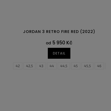
JORDAN 3 RETRO FIRE RED (2022)
5 950 Kč
od
DETAIL
41
42
42,5
43
44
44,5
45
45,5
40
46
40,5
4