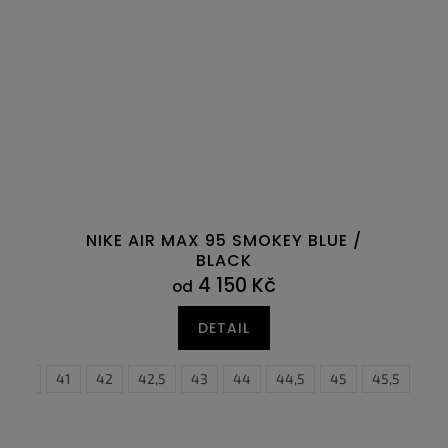
NIKE AIR MAX 95 SMOKEY BLUE /
BLACK
4 150 Kč
od
DETAIL
6
40,5
47
41
47,5
42
42,5
43
44
44,5
45
45,5
40
46
4