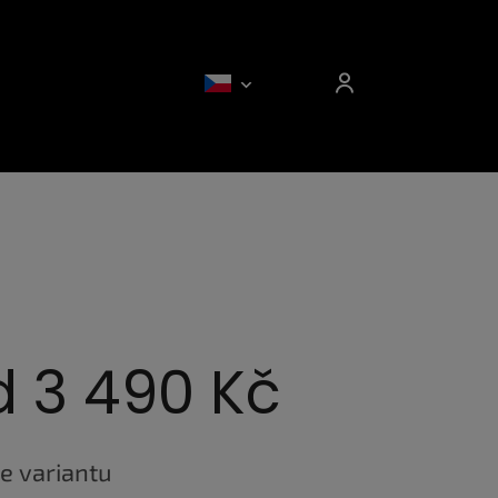
d
3 490 Kč
e variantu