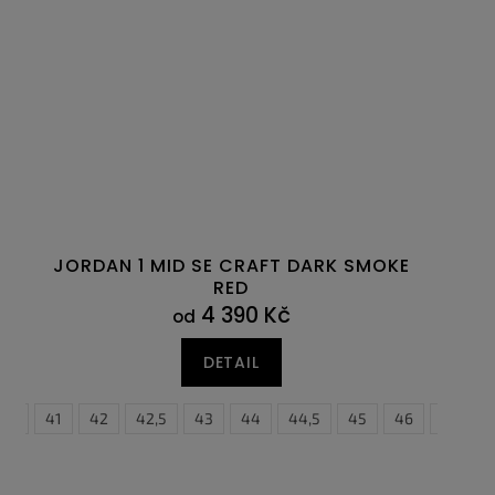
JORDAN 1 MID SE CRAFT DARK SMOKE
RED
4 390 Kč
od
DETAIL
0,5
47
41
47,5
42
42,5
43
44
44,5
45
46
47,5