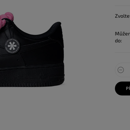
Zvolte
Můžem
do:
P