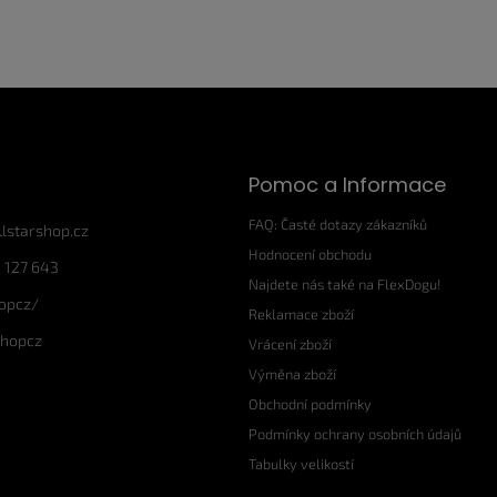
Pomoc a Informace
FAQ: Časté dotazy zákazníků
llstarshop.cz
Hodnocení obchodu
 127 643
Najdete nás také na FlexDogu!
hopcz/
Reklamace zboží
shopcz
Vrácení zboží
Výměna zboží
Obchodní podmínky
Podmínky ochrany osobních údajů
Tabulky velikostí